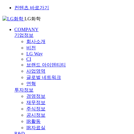
컨텐츠 바로가기
LG화학
COMPANY
기업정보
회사소개
비전
LG Way
CI
브랜드 아이덴티티
사업영역
글로벌 네트워크
연혁
투자정보
경영정보
재무정보
주식정보
공시정보
IR활동
IR자료실
R&D