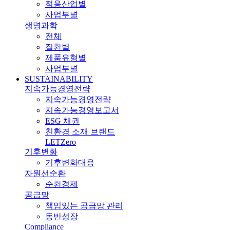
적용산업별
사업부별
생명과학
전체
질환별
제품유형별
사업부별
SUSTAINABILITY
지속가능경영전략
지속가능경영전략
지속가능경영보고서
ESG 채권
친환경 소재 브랜드
LETZero
기후변화
기후변화대응
자원선순환
순환경제
공급망
책임있는 공급망 관리
동반성장
Compliance