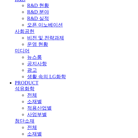
R&D 현황
R&D 분야
R&D 실적
오픈 이노베이션
사회공헌
비전 및 전략과제
운영 현황
미디어
뉴스룸
공지사항
광고
생활 속의 LG화학
PRODUCT
석유화학
전체
소재별
적용산업별
사업부별
첨단소재
전체
소재별