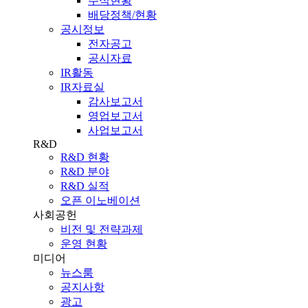
주식현황
배당정책/현황
공시정보
전자공고
공시자료
IR활동
IR자료실
감사보고서
영업보고서
사업보고서
R&D
R&D 현황
R&D 분야
R&D 실적
오픈 이노베이션
사회공헌
비전 및 전략과제
운영 현황
미디어
뉴스룸
공지사항
광고