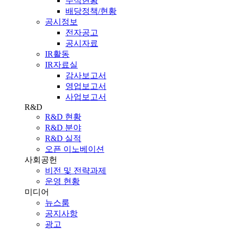
주식현황
배당정책/현황
공시정보
전자공고
공시자료
IR활동
IR자료실
감사보고서
영업보고서
사업보고서
R&D
R&D 현황
R&D 분야
R&D 실적
오픈 이노베이션
사회공헌
비전 및 전략과제
운영 현황
미디어
뉴스룸
공지사항
광고