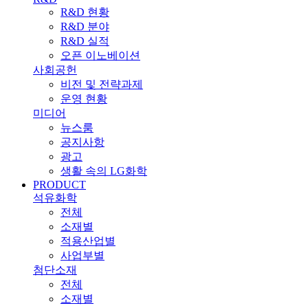
R&D 현황
R&D 분야
R&D 실적
오픈 이노베이션
사회공헌
비전 및 전략과제
운영 현황
미디어
뉴스룸
공지사항
광고
생활 속의 LG화학
PRODUCT
석유화학
전체
소재별
적용산업별
사업부별
첨단소재
전체
소재별