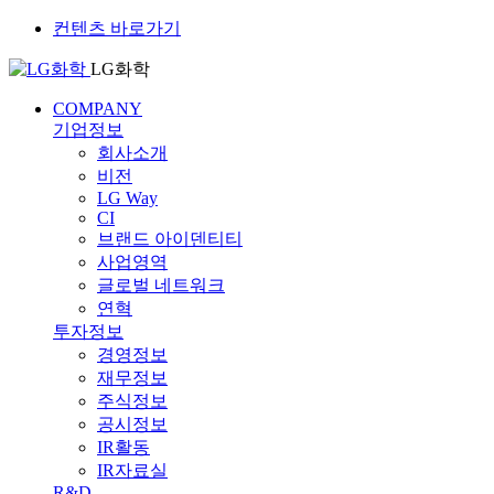
컨텐츠 바로가기
LG화학
COMPANY
기업정보
회사소개
비전
LG Way
CI
브랜드 아이덴티티
사업영역
글로벌 네트워크
연혁
투자정보
경영정보
재무정보
주식정보
공시정보
IR활동
IR자료실
R&D