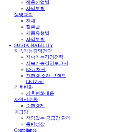
적용산업별
사업부별
생명과학
전체
질환별
제품유형별
사업부별
SUSTAINABILITY
지속가능경영전략
지속가능경영전략
지속가능경영보고서
ESG 채권
친환경 소재 브랜드
LETZero
기후변화
기후변화대응
자원선순환
순환경제
공급망
책임있는 공급망 관리
동반성장
Compliance