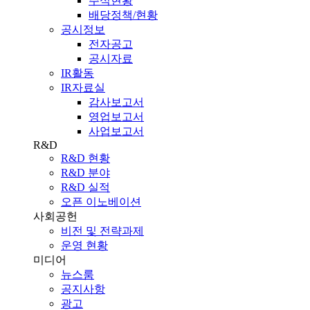
주식현황
배당정책/현황
공시정보
전자공고
공시자료
IR활동
IR자료실
감사보고서
영업보고서
사업보고서
R&D
R&D 현황
R&D 분야
R&D 실적
오픈 이노베이션
사회공헌
비전 및 전략과제
운영 현황
미디어
뉴스룸
공지사항
광고