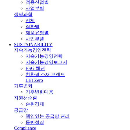
적용산업별
사업부별
생명과학
전체
질환별
제품유형별
사업부별
SUSTAINABILITY
지속가능경영전략
지속가능경영전략
지속가능경영보고서
ESG 채권
친환경 소재 브랜드
LETZero
기후변화
기후변화대응
자원선순환
순환경제
공급망
책임있는 공급망 관리
동반성장
Compliance