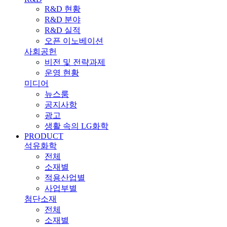
R&D 현황
R&D 분야
R&D 실적
오픈 이노베이션
사회공헌
비전 및 전략과제
운영 현황
미디어
뉴스룸
공지사항
광고
생활 속의 LG화학
PRODUCT
석유화학
전체
소재별
적용산업별
사업부별
첨단소재
전체
소재별