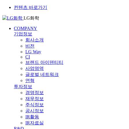
컨텐츠 바로가기
LG화학
COMPANY
기업정보
회사소개
비전
LG Way
CI
브랜드 아이덴티티
사업영역
글로벌 네트워크
연혁
투자정보
경영정보
재무정보
주식정보
공시정보
IR활동
IR자료실
R&D