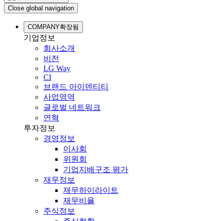
Close global navigation
COMPANY
확장됨
기업정보
회사소개
비전
LG Way
CI
브랜드 아이덴티티
사업영역
글로벌 네트워크
연혁
투자정보
경영정보
이사회
위원회
기업지배구조 평가
재무정보
재무하이라이트
재무비율
주식정보