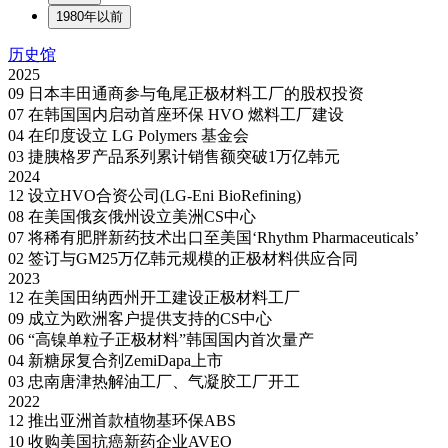
1980年以前
历史馆
2025
09
日本丰田通商参与龟尾正极材料工厂的股权投资
07
在韩国国内启动首座环保 HVO 燃料工厂建设
04
在印度设立 LG Polymers 基金会
03
捷胰格罗产品系列累计销售额突破1万亿韩元
2024
12
设立HVO合资公司(LG-Eni BioRefining)
08
在美国俄亥俄州设立美洲CS中心
07
将稀有肥胖新药技术出口至美国‘Rhythm Pharmaceuticals’
02
签订与GM25万亿韩元规模的正极材料供应合同
2023
12
在美国田纳西州开工建设正极材料工厂
09
成立为欧洲客户提供支持的CS中心
06
“高镍单粒子正极材料”韩国国内首次量产
04
新糖尿复合剂ZemiDapa上市
03
忠南唐津热解油工厂、气凝胶工厂开工
2022
12
推出亚洲首款植物基环保ABS
10
收购美国抗癌新药企业AVEO