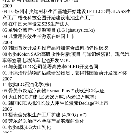
2009
09
LG坡州市尖端材料生产基地开始建设TFT-LCD用GLASS生
产工厂
梧仓科技公园开始建设电池生产工厂
06
在中国天津设立SBS生产法人
05
单独分离产业资源项目 (LG lghausys.co.kr)
04
儿童用长效生长激素在韩国上市
2008
09
韩国首次开发并投产高附加值合成树脂弹性橡胶
08
收购Kolon SAP(高吸收性树脂)项目
与知识经济部、现代汽
车等签署电动汽车电池开发MOU
03
与美国UDC公司签署高效率OLED开发合同
01
肝病治疗药物的后续研发物质，获得韩国新药开发技术奖
2007
11
收购LG石油化学(株)
05
骨关节炎治疗药物Hyruan Plus™获欧洲CE认证
04
大山NCC扩建 (乙烯26万吨, 丙烯13万吨等)
01
韩国KFDA批准长效人用生长激素Declage™上市
2006
10
梧仓偏光板生产工厂扩建 (4,900万 m²)
06
芳乐舒®,治疗不孕症产品实现商业化
01
收购(株)LG大山乳化