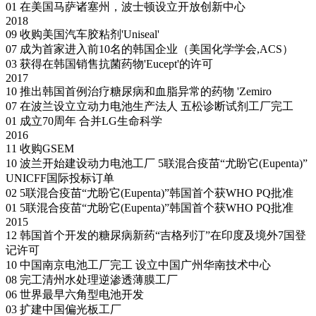
01
在美国马萨诸塞州，波士顿设立开放创新中心
2018
09
收购美国汽车胶粘剂'Uniseal'
07
成为首家进入前10名的韩国企业（美国化学学会,ACS）
03
获得在韩国销售抗菌药物'Eucept'的许可
2017
10
推出韩国首例治疗糖尿病和血脂异常的药物 'Zemiro
07
在波兰设立立动力电池生产法人
五松诊断试剂工厂完工
01
成立70周年 合并LG生命科学
2016
11
收购GSEM
10
波兰开始建设动力电池工厂
5联混合疫苗“尤盼它(Eupenta)”
UNICFF国际投标订单
02
5联混合疫苗“尤盼它(Eupenta)”韩国首个获WHO PQ批准
01
5联混合疫苗“尤盼它(Eupenta)”韩国首个获WHO PQ批准
2015
12
韩国首个开发的糖尿病新药“吉格列汀”在印度及境外7国登
记许可
10
中国南京电池工厂完工
设立中国广州华南技术中心
08
完工清州水处理逆渗透薄膜工厂
06
世界最早六角型电池开发
03
扩建中国偏光板工厂