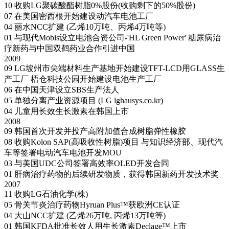
10
收购LG聚碳酸酯树脂0%股份(收购剩下的50%股份)
07
在美国密西根开始建设动汽车电池工厂
04
丽水NCC扩建 (乙烯10万吨、丙烯4万吨等)
01
与现代Mobis设立电池合资公司-'HL Green Power'
糖尿病治
疗新药与中国双鹤药业合作引进中国
2009
09
LG坡州市尖端材料生产基地开始建设TFT-LCD用GLASS生
产工厂
梧仓科技公园开始建设电池生产工厂
06
在中国天津设立SBS生产法人
05
单独分离产业资源项目 (LG lghausys.co.kr)
04
儿童用长效生长激素在韩国上市
2008
09
韩国首次开发并投产高附加值合成树脂弹性橡胶
08
收购Kolon SAP(高吸收性树脂)项目
与知识经济部、现代汽
车等签署电动汽车电池开发MOU
03
与美国UDC公司签署高效率OLED开发合同
01
肝病治疗药物的后续研发物质，获得韩国新药开发技术奖
2007
11
收购LG石油化学(株)
05
骨关节炎治疗药物Hyruan Plus™获欧洲CE认证
04
大山NCC扩建 (乙烯26万吨, 丙烯13万吨等)
01
韩国KFDA批准长效人用生长激素Declage™上市