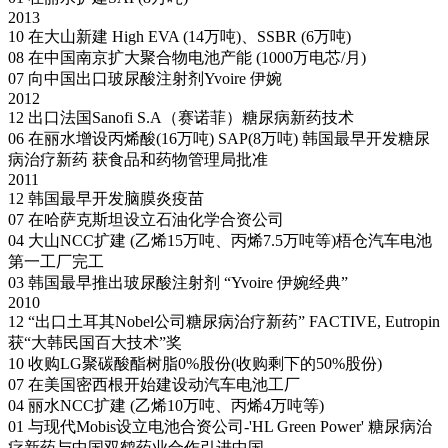
2013
10
在大山新建 High EVA (14万吨)、SSBR (6万吨)
08
在中国南京扩大聚合物电池产能 (1000万电芯/月)
07
向中国出口玻尿酸注射剂Yvoire 伊婉
2012
12
出口法国Sanofi S.A（赛诺菲）糖尿病新药技术
06
在丽水增设丙烯酸(16万吨) SAP(8万吨)
韩国最早开发糖尿
病治疗新药 获食品和药物管理局批准
2011
12
韩国最早开发脑膜炎疫苗
07
在哈萨克斯坦设立石油化学合资公司
04
大山NCC扩建 (乙烯15万吨、丙烯7.5万吨等)梧仓汽车电池
第一工厂完工
03
韩国最早推出玻尿酸注射剂 “Yvoire 伊婉经典”
2010
12
“出口土耳其Nobel公司糖尿病治疗新药”
FACTIVE, Eutropin
获“大韩民国百大技术”奖
10
收购LG聚碳酸酯树脂0%股份(收购剩下的50%股份)
07
在美国密西根开始建设动汽车电池工厂
04
丽水NCC扩建 (乙烯10万吨、丙烯4万吨等)
01
与现代Mobis设立电池合资公司-'HL Green Power'
糖尿病治
疗新药与中国双鹤药业合作引进中国