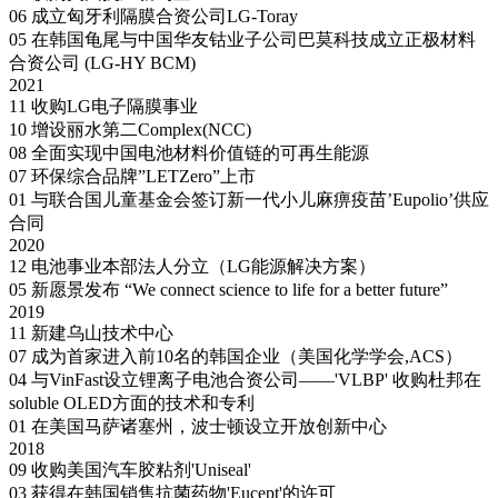
06
成立匈牙利隔膜合资公司LG-Toray
05
在韩国龟尾与中国华友钴业子公司巴莫科技成立正极材料
合资公司 (LG-HY BCM)
2021
11
收购LG电子隔膜事业
10
增设丽水第二Complex(NCC)
08
全面实现中国电池材料价值链的可再生能源
07
环保综合品牌”LETZero”上市
01
与联合国儿童基金会签订新一代小儿麻痹疫苗’Eupolio’供应
合同
2020
12
电池事业本部法人分立（LG能源解决方案）
05
新愿景发布
“We connect science to life for a better future”
2019
11
新建乌山技术中心
07
成为首家进入前10名的韩国企业（美国化学学会,ACS）
04
与VinFast设立锂离子电池合资公司——'VLBP'
收购杜邦在
soluble OLED方面的技术和专利
01
在美国马萨诸塞州，波士顿设立开放创新中心
2018
09
收购美国汽车胶粘剂'Uniseal'
03
获得在韩国销售抗菌药物'Eucept'的许可