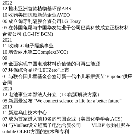
2022
12
推出亚洲首款植物基环保ABS
10
收购美国抗癌新药企业AVEO
06
成立匈牙利隔膜合资公司LG-Toray
05
在韩国龟尾与中国华友钴业子公司巴莫科技成立正极材料
合资公司 (LG-HY BCM)
2021
11
收购LG电子隔膜事业
10
增设丽水第二Complex(NCC)
09
08
全面实现中国电池材料价值链的可再生能源
07
环保综合品牌”LETZero”上市
01
与联合国儿童基金会签订新一代小儿麻痹疫苗’Eupolio’供应
合同
2020
12
电池事业本部法人分立（LG能源解决方案）
05
新愿景发布
“We connect science to life for a better future”
2019
11
新建乌山技术中心
07
成为首家进入前10名的韩国企业（美国化学学会,ACS）
04
与VinFast设立锂离子电池合资公司——'VLBP'
收购杜邦在
soluble OLED方面的技术和专利