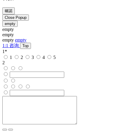
確認
Close Popup
empty
empty
empty
empty
empty
1:1 咨询
Top
1
*
1
2
3
4
5
2