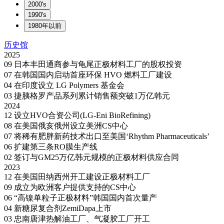
2000's
1990's
1980年以前
历史馆
2025
09
日本丰田通商参与龟尾正极材料工厂的股权投资
07
在韩国国内启动首座环保 HVO 燃料工厂建设
04
在印度设立 LG Polymers 基金会
03
捷胰格罗产品系列累计销售额突破1万亿韩元
2024
12
设立HVO合资公司(LG-Eni BioRefining)
08
在美国俄亥俄州设立美洲CS中心
07
将稀有肥胖新药技术出口至美国‘Rhythm Pharmaceuticals’
06
扩建第三条RO膜生产线
02
签订与GM25万亿韩元规模的正极材料供应合同
2023
12
在美国田纳西州开工建设正极材料工厂
09
成立为欧洲客户提供支持的CS中心
06
“高镍单粒子正极材料”韩国国内首次量产
04
新糖尿复合剂ZemiDapa上市
03
忠南唐津热解油工厂、气凝胶工厂开工