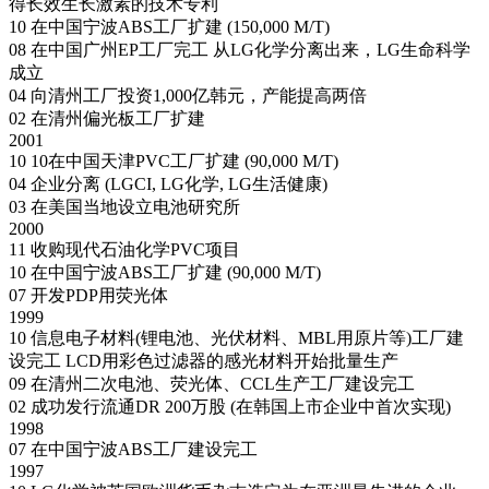
得长效生长激素的技术专利
10
在中国宁波ABS工厂扩建 (150,000 M/T)
08
在中国广州EP工厂完工
从LG化学分离出来，LG生命科学
成立
04
向清州工厂投资1,000亿韩元，产能提高两倍
02
在清州偏光板工厂扩建
2001
10
10在中国天津PVC工厂扩建 (90,000 M/T)
04
企业分离 (LGCI, LG化学, LG生活健康)
03
在美国当地设立电池研究所
2000
11
收购现代石油化学PVC项目
10
在中国宁波ABS工厂扩建 (90,000 M/T)
07
开发PDP用荧光体
1999
10
信息电子材料(锂电池、光伏材料、MBL用原片等)工厂建
设完工
LCD用彩色过滤器的感光材料开始批量生产
09
在清州二次电池、荧光体、CCL生产工厂建设完工
02
成功发行流通DR 200万股 (在韩国上市企业中首次实现)
1998
07
在中国宁波ABS工厂建设完工
1997