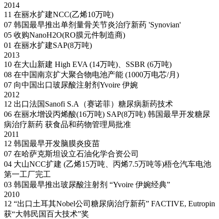
2014
11
在丽水扩建NCC(乙烯10万吨)
07
韩国最早推出单剂量骨关节炎治疗新药 'Synovian'
05
收购NanoH2O(RO膜元件制造商)
01
在丽水扩建SAP(8万吨)
2013
10
在大山新建 High EVA (14万吨)、SSBR (6万吨)
08
在中国南京扩大聚合物电池产能 (1000万电芯/月)
07
向中国出口玻尿酸注射剂Yvoire 伊婉
2012
12
出口法国Sanofi S.A（赛诺菲）糖尿病新药技术
06
在丽水增设丙烯酸(16万吨) SAP(8万吨)
韩国最早开发糖尿
病治疗新药 获食品和药物管理局批准
2011
12
韩国最早开发脑膜炎疫苗
07
在哈萨克斯坦设立石油化学合资公司
04
大山NCC扩建 (乙烯15万吨、丙烯7.5万吨等)梧仓汽车电池
第一工厂完工
03
韩国最早推出玻尿酸注射剂 “Yvoire 伊婉经典”
2010
12
“出口土耳其Nobel公司糖尿病治疗新药”
FACTIVE, Eutropin
获“大韩民国百大技术”奖