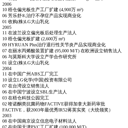
2006
10
梧仓偏光板生产工厂扩建 (4,900万 m²)
06
芳乐舒®,治疗不孕症产品实现商业化
01
收购(株)LG大山乳化
2005
11
在波兰设立偏光板后处理生产法人
10
梧仓偏光板扩建 (2,600万 m²)
09
HYRUAN Plus治疗退行性关节炎产品实现商业化
07
在丽水丙烯酸装置扩建 (95,000 M/T)
在欧洲设立销售法人
06
与莫斯科大学设立产学合作研究所
01
设立(株)LG大山乳化
2004
11
在中国广州ABS工厂完工
10
设立LG化学(中国)投资有限公司
07
在台湾设立销售法人
06
在中国宁波设立SBL生产法人
03
在梧仓科技公园完工
02
喹诺酮类抗菌药物FACTIVE获得加拿大新药审批
FACTIVE，获2003年最优秀IR52蒋英实奖（大统领奖）
2003
08
在中国南京设立信息电子材料法人
07
在中国天津PVC工厂扩建 (100,000 M/T)