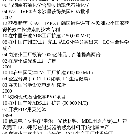
06
与湖南石油化学合资收购现代石油化学
04
FACTIVE®吉米沙星获得美国FDA批准
2002
12
获得新药《FACTIVE®》韩国销售许可
在欧洲22个国家获
得长效生长激素的技术专利
10
在中国宁波ABS工厂扩建 (150,000 M/T)
08
在中国广州EP工厂完工
从LG化学分离出来，LG生命科学
成立
04
向清州工厂投资1,000亿韩元，产能提高两倍
02
在清州偏光板工厂扩建
2001
10
10在中国天津PVC工厂扩建 (90,000 M/T)
04
企业分离 (LGCI, LG化学, LG生活健康)
03
在美国当地设立电池研究所
2000
11
收购现代石油化学PVC项目
10
在中国宁波ABS工厂扩建 (90,000 M/T)
07
开发PDP用荧光体
1999
10
信息电子材料(锂电池、光伏材料、MBL用原片等)工厂建
设完工
LCD用彩色过滤器的感光材料开始批量生产
09
在清州二次电池、荧光体、CCL生产工厂建设完工