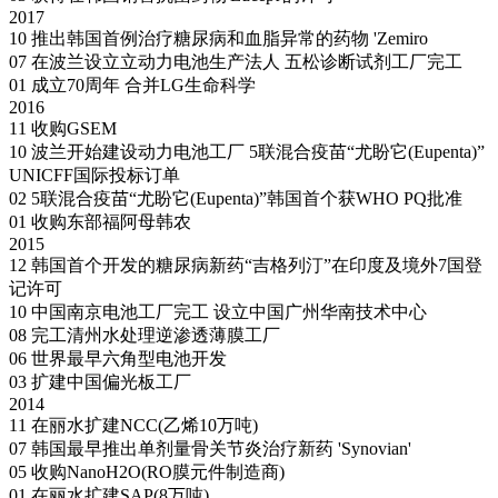
2017
10
推出韩国首例治疗糖尿病和血脂异常的药物 'Zemiro
07
在波兰设立立动力电池生产法人
五松诊断试剂工厂完工
01
成立70周年 合并LG生命科学
2016
11
收购GSEM
10
波兰开始建设动力电池工厂
5联混合疫苗“尤盼它(Eupenta)”
UNICFF国际投标订单
02
5联混合疫苗“尤盼它(Eupenta)”韩国首个获WHO PQ批准
01
收购东部福阿母韩农
2015
12
韩国首个开发的糖尿病新药“吉格列汀”在印度及境外7国登
记许可
10
中国南京电池工厂完工
设立中国广州华南技术中心
08
完工清州水处理逆渗透薄膜工厂
06
世界最早六角型电池开发
03
扩建中国偏光板工厂
2014
11
在丽水扩建NCC(乙烯10万吨)
07
韩国最早推出单剂量骨关节炎治疗新药 'Synovian'
05
收购NanoH2O(RO膜元件制造商)
01
在丽水扩建SAP(8万吨)