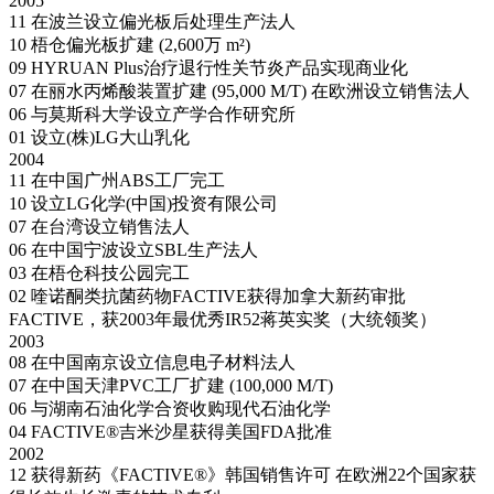
2005
11
在波兰设立偏光板后处理生产法人
10
梧仓偏光板扩建 (2,600万 m²)
09
HYRUAN Plus治疗退行性关节炎产品实现商业化
07
在丽水丙烯酸装置扩建 (95,000 M/T)
在欧洲设立销售法人
06
与莫斯科大学设立产学合作研究所
01
设立(株)LG大山乳化
2004
11
在中国广州ABS工厂完工
10
设立LG化学(中国)投资有限公司
07
在台湾设立销售法人
06
在中国宁波设立SBL生产法人
03
在梧仓科技公园完工
02
喹诺酮类抗菌药物FACTIVE获得加拿大新药审批
FACTIVE，获2003年最优秀IR52蒋英实奖（大统领奖）
2003
08
在中国南京设立信息电子材料法人
07
在中国天津PVC工厂扩建 (100,000 M/T)
06
与湖南石油化学合资收购现代石油化学
04
FACTIVE®吉米沙星获得美国FDA批准
2002
12
获得新药《FACTIVE®》韩国销售许可
在欧洲22个国家获