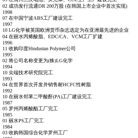
02
成功发行流通DR 200万股 (在韩国上市企业中首次实现)
1998
07
在中国宁波ABS工厂建设完工
1997
10
LG化学被英国欧洲货币杂志选定为在亚洲最先进的企业
04
在丽水丙烯酸脂、EDC/CA、VCM工厂扩建
1996
11
收购印度Hindustan Polymer公司
1995
02
将公司名称变更为(株)LG化学
1994
10
尖端技术研究院完工
1993
04
在世界首次开发并销售耐HCFC性树脂
1992
10
在丽水邻苯二甲酸酐(PA)工厂建设完工
1987
05
罗州丙烯酸酯工厂完工
1985
01
丽水PS工厂完工
1984
03
收购韩国综合化学罗州工厂