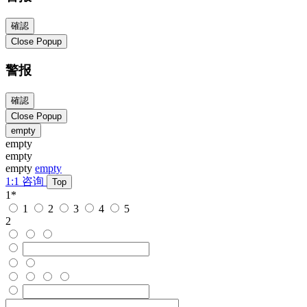
確認
Close Popup
警报
確認
Close Popup
empty
empty
empty
empty
empty
1:1 咨询
Top
1
*
1
2
3
4
5
2