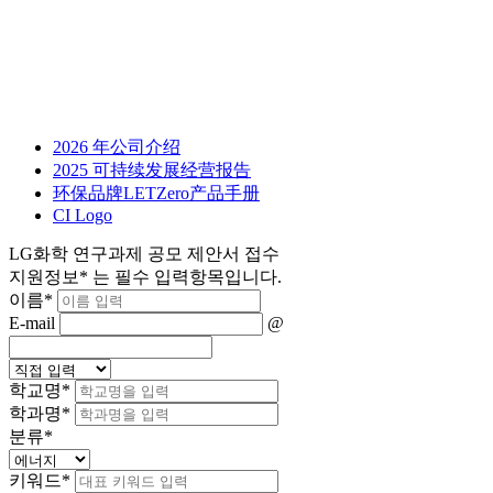
2026 年公司介绍
2025 可持续发展经营报告
环保品牌LETZero产品手册
CI Logo
LG화학 연구과제 공모 제안서 접수
지원정보
*
는 필수 입력항목입니다.
이름
*
E-mail
@
학교명
*
학과명
*
분류
*
키워드
*