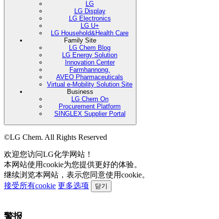
LG
LG Display
LG Electronics
LG U+
LG Household&Health Care
Family Site
LG Chem Blog
LG Energy Solution
Innovation Center
Farmhannong.
AVEO Pharmaceuticals
Virtual e-Mobility Solution Site
Business
LG Chem On
Procurement Platform
SINGLEX Supplier Portal
©LG Chem. All Rights Reserved
欢迎您访问LG化学网站！
本网站使用cookie为您提供更好的体验。
继续浏览本网站，表示您同意使用cookie。
接受所有cookie
更多选项
닫기
警报