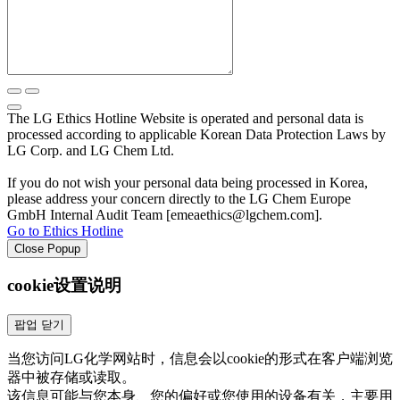
The LG Ethics Hotline Website is operated and personal data is
processed according to applicable Korean Data Protection Laws by
LG Corp. and LG Chem Ltd.
If you do not wish your personal data being processed in Korea,
please address your concern directly to the LG Chem Europe
GmbH Internal Audit Team [emeaethics@lgchem.com].
Go to Ethics Hotline
Close Popup
cookie设置说明
팝업 닫기
当您访问LG化学网站时，信息会以cookie的形式在客户端浏览
器中被存储或读取。
该信息可能与您本身、您的偏好或您使用的设备有关，主要用