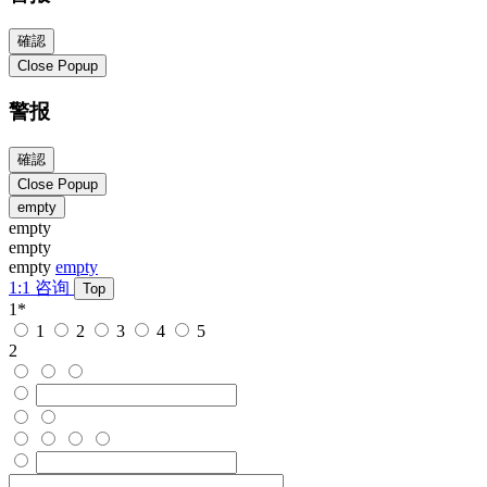
確認
Close Popup
警报
確認
Close Popup
empty
empty
empty
empty
empty
1:1 咨询
Top
1
*
1
2
3
4
5
2