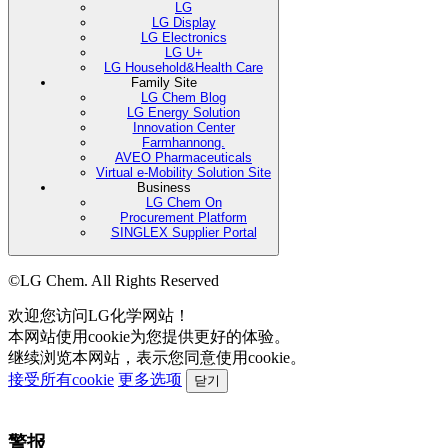
LG
LG Display
LG Electronics
LG U+
LG Household&Health Care
Family Site
LG Chem Blog
LG Energy Solution
Innovation Center
Farmhannong.
AVEO Pharmaceuticals
Virtual e-Mobility Solution Site
Business
LG Chem On
Procurement Platform
SINGLEX Supplier Portal
©LG Chem. All Rights Reserved
欢迎您访问LG化学网站！
本网站使用cookie为您提供更好的体验。
继续浏览本网站，表示您同意使用cookie。
接受所有cookie
更多选项
닫기
警报