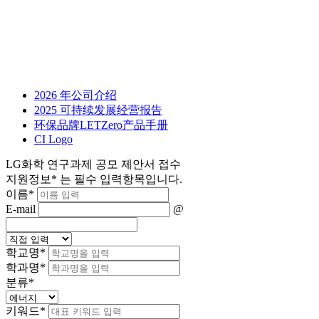
2026 年公司介绍
2025 可持续发展经营报告
环保品牌LETZero产品手册
CI Logo
LG화학 연구과제 공모 제안서 접수
지원정보
*
는 필수 입력항목입니다.
이름
*
E-mail
@
학교명
*
학과명
*
분류
*
키워드
*