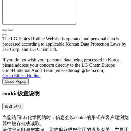
The LG Ethics Hotline Website is operated and personal data is
processed according to applicable Korean Data Protection Laws by
LG Corp. and LG Chem Ltd.
If you do not wish your personal data being processed in Korea,
please address your concern directly to the LG Chem Europe
GmbH Internal Audit Team [emeaethics@lgchem.com].
Go to Ethics Hotline
Close Popup
cookie设置说明
팝업 닫기
当您访问LG化学网站时，信息会以cookie的形式在客户端浏览
器中被存储或读取。
该信息可能与您本身、您的偏好或您使用的设备有关，主要用