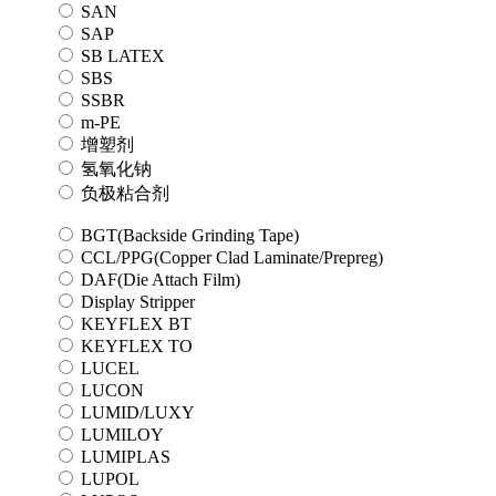
SAN
SAP
SB LATEX
SBS
SSBR
m-PE
增塑剂
氢氧化钠
负极粘合剂
BGT(Backside Grinding Tape)
CCL/PPG(Copper Clad Laminate/Prepreg)
DAF(Die Attach Film)
Display Stripper
KEYFLEX BT
KEYFLEX TO
LUCEL
LUCON
LUMID/LUXY
LUMILOY
LUMIPLAS
LUPOL