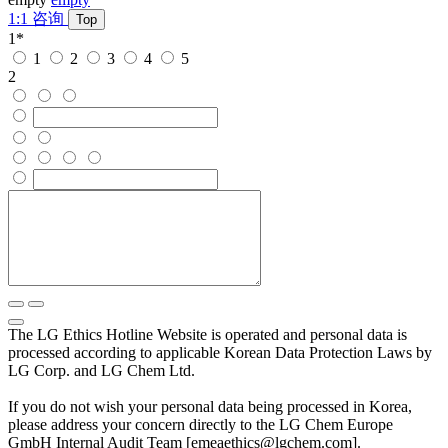
1:1 咨询
Top
1
*
1
2
3
4
5
2
The LG Ethics Hotline Website is operated and personal data is
processed according to applicable Korean Data Protection Laws by
LG Corp. and LG Chem Ltd.
If you do not wish your personal data being processed in Korea,
please address your concern directly to the LG Chem Europe
GmbH Internal Audit Team [emeaethics@lgchem.com].