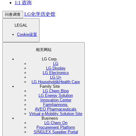
1:1 咨询
LG化学历史馆
问卷调查
LEGAL
Cookie设置
相关网站
LG Corp.
LG
LG Display
LG Electronics
LG U+
LG Household&Health Care
Family Site
LG Chem Blog
LG Energy Solution
Innovation Center
Farmhannong.
AVEO Pharmaceuticals
Virtual e-Mobility Solution Site
Business
LG Chem On
Procurement Platform
SINGLEX Supplier Portal