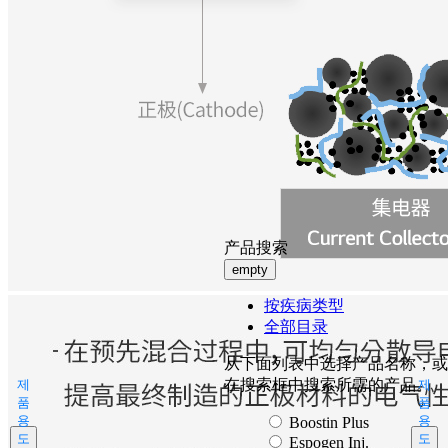
产品搜索
empty
按疾病类型
全部目录
从下面列表中选择产品名称，或
在搜索框中搜索所需的产品。
제
제
품
품
용
용
Boostin Plus
도
도
Espogen Inj.