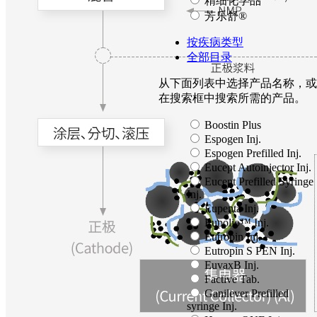
精细化学品
芳乐舒®
按疾病类型
全部目录
从下面列表中选择产品名称，或
在搜索框中搜索所需的产品。
Boostin Plus
Espogen Inj.
Espogen Prefilled Inj.
Eucept Autoinjector Inj.
Eucept Prefilled Syringe
Inj.
Eupenta Inj.
Eupolio™ Inj.
Eutropin Inj.
Eutropin S PEN Inj.
EuvaxB Inj.
Factive Tab.
Ganilever Prefilled
syringe Inj.