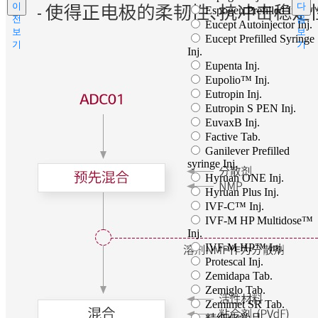
이
다
Espogen Prefilled Inj.
전
음
Eucept Autoinjector Inj.
보
보
Eucept Prefilled Syringe
기
기
Inj.
Eupenta Inj.
Eupolio™ Inj.
Eutropin Inj.
Eutropin S PEN Inj.
EuvaxB Inj.
Factive Tab.
Ganilever Prefilled
syringe Inj.
Hyruan ONE Inj.
Hyruan Plus Inj.
IVF-C™ Inj.
IVF-M HP Multidose™
Inj.
IVF-M HP™ Inj.
Protescal Inj.
Zemidapa Tab.
Zemiglo Tab.
Zemimet SR Tab.