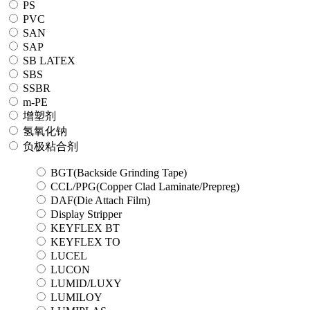
PS
PVC
SAN
SAP
SB LATEX
SBS
SSBR
m-PE
增塑剂
氢氧化钠
负极粘合剂
BGT(Backside Grinding Tape)
CCL/PPG(Copper Clad Laminate/Prepreg)
DAF(Die Attach Film)
Display Stripper
KEYFLEX BT
KEYFLEX TO
LUCEL
LUCON
LUMID/LUXY
LUMILOY