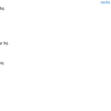
media
Inj.
e Inj.
nj.