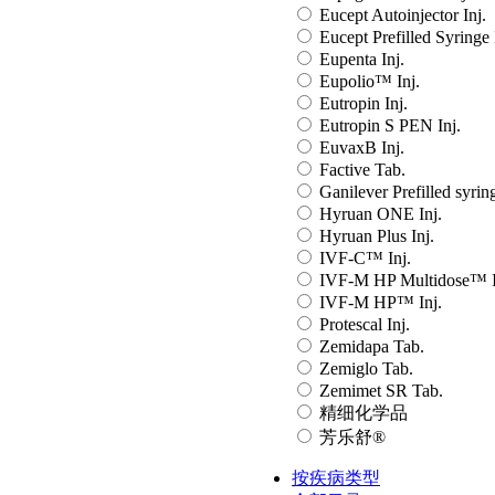
Eucept Autoinjector Inj.
Eucept Prefilled Syringe 
Eupenta Inj.
Eupolio™ Inj.
Eutropin Inj.
Eutropin S PEN Inj.
EuvaxB Inj.
Factive Tab.
Ganilever Prefilled syring
Hyruan ONE Inj.
Hyruan Plus Inj.
IVF-C™ Inj.
IVF-M HP Multidose™ I
IVF-M HP™ Inj.
Protescal Inj.
Zemidapa Tab.
Zemiglo Tab.
Zemimet SR Tab.
精细化学品
芳乐舒®
按疾病类型