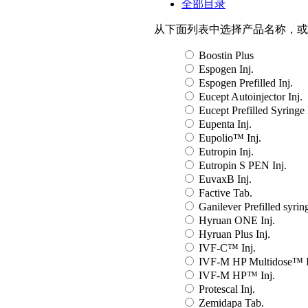
全部目录
从下面列表中选择产品名称，或
Boostin Plus
Espogen Inj.
Espogen Prefilled Inj.
Eucept Autoinjector Inj.
Eucept Prefilled Syringe 
Eupenta Inj.
Eupolio™ Inj.
Eutropin Inj.
Eutropin S PEN Inj.
EuvaxB Inj.
Factive Tab.
Ganilever Prefilled syring
Hyruan ONE Inj.
Hyruan Plus Inj.
IVF-C™ Inj.
IVF-M HP Multidose™ I
IVF-M HP™ Inj.
Protescal Inj.
Zemidapa Tab.