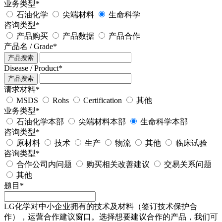
业务类型
*
石油化学
尖端材料
生命科学
咨询类型
*
产品购买
产品数据
产品合作
产品名 / Grade
*
产品搜索
Disease / Product
*
产品搜索
请求材料
*
MSDS
Rohs
Certification
其他
业务类型
*
石油化学本部
尖端材料本部
生命科学本部
咨询类型
*
原材料
技术
生产
物流
其他
临床试验
咨询类型
*
合作公司内问题
购买相关改善建议
交易关系问题
其他
题目
*
LG化学对中小企业拥有的技术及材料（签订技术保护合
作），运营合作建议窗口。选择想要建议合作的产品，我们可