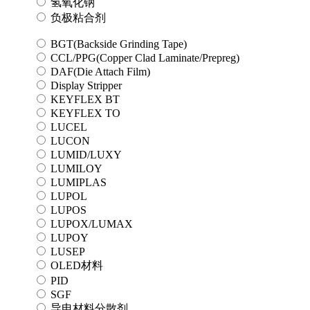
氢氧化钠
负极粘合剂
BGT(Backside Grinding Tape)
CCL/PPG(Copper Clad Laminate/Prepreg)
DAF(Die Attach Film)
Display Stripper
KEYFLEX BT
KEYFLEX TO
LUCEL
LUCON
LUMID/LUXY
LUMILOY
LUMIPLAS
LUPOL
LUPOS
LUPOX/LUMAX
LUPOY
LUSEP
OLED材料
PID
SGF
导电材料分散剂