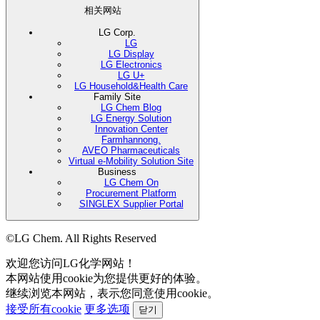
相关网站
LG Corp.
LG
LG Display
LG Electronics
LG U+
LG Household&Health Care
Family Site
LG Chem Blog
LG Energy Solution
Innovation Center
Farmhannong.
AVEO Pharmaceuticals
Virtual e-Mobility Solution Site
Business
LG Chem On
Procurement Platform
SINGLEX Supplier Portal
©LG Chem. All Rights Reserved
欢迎您访问LG化学网站！
本网站使用cookie为您提供更好的体验。
继续浏览本网站，表示您同意使用cookie。
接受所有cookie
更多选项
닫기