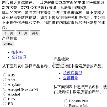
内容缺乏具体描述。 - 以虚假事实或单方面的主张诽谤或损毁
对方名誉 - 要求LG化学履行法律上无法履行的职责
填写的内容可能与内部有关部门进行共享来审核，请不要输入
商业秘密等敏感信息。如果上传商业秘密等相关信息，本公司
不承担任何法律和义务。我们将在内部审查后尽快回复您的建
议。
下一页
上一页
咨询
产品搜索
empty
按材料
全部目录
产品搜索
empty
从下面列表中选择产品名称，或在搜索框中搜索所需的产品。
按疾病类型
ABS
全部目录
ASA
Acrylate
从下面列表中选择产品名称，或
Aerogel (Nexula™)
在搜索框中搜索所需的产品。
Alcohol
BPA
Boostin Plus
BR
Espogen Inj.