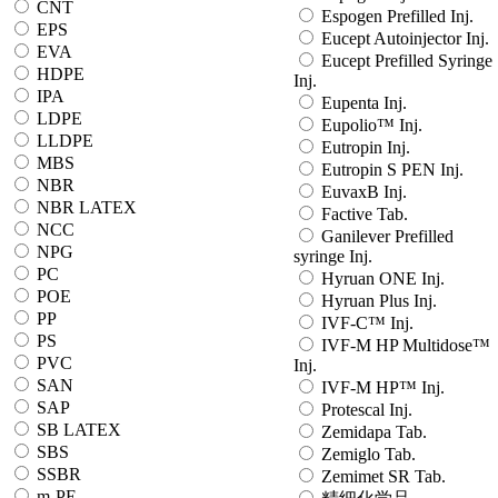
CNT
Espogen Prefilled Inj.
EPS
Eucept Autoinjector Inj.
EVA
Eucept Prefilled Syringe
HDPE
Inj.
IPA
Eupenta Inj.
LDPE
Eupolio™ Inj.
LLDPE
Eutropin Inj.
MBS
Eutropin S PEN Inj.
NBR
EuvaxB Inj.
NBR LATEX
Factive Tab.
NCC
Ganilever Prefilled
NPG
syringe Inj.
PC
Hyruan ONE Inj.
POE
Hyruan Plus Inj.
PP
IVF-C™ Inj.
PS
IVF-M HP Multidose™
PVC
Inj.
SAN
IVF-M HP™ Inj.
SAP
Protescal Inj.
SB LATEX
Zemidapa Tab.
SBS
Zemiglo Tab.
SSBR
Zemimet SR Tab.
m-PE