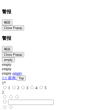
警报
確認
Close Popup
警报
確認
Close Popup
empty
empty
empty
empty
empty
1:1 咨询
Top
1
*
1
2
3
4
5
2