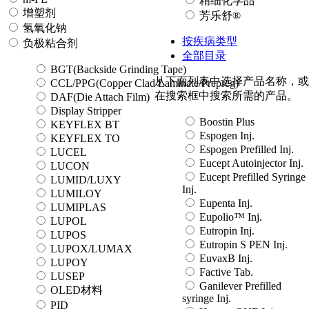
精细化学品
增塑剂
芳乐舒®
氢氧化钠
按疾病类型
负极粘合剂
全部目录
BGT(Backside Grinding Tape)
从下面列表中选择产品名称，或
CCL/PPG(Copper Clad Laminate/Prepreg)
在搜索框中搜索所需的产品。
DAF(Die Attach Film)
Display Stripper
Boostin Plus
KEYFLEX BT
Espogen Inj.
KEYFLEX TO
Espogen Prefilled Inj.
LUCEL
Eucept Autoinjector Inj.
LUCON
Eucept Prefilled Syringe
LUMID/LUXY
Inj.
LUMILOY
Eupenta Inj.
LUMIPLAS
Eupolio™ Inj.
LUPOL
Eutropin Inj.
LUPOS
Eutropin S PEN Inj.
LUPOX/LUMAX
EuvaxB Inj.
LUPOY
Factive Tab.
LUSEP
Ganilever Prefilled
OLED材料
syringe Inj.
PID