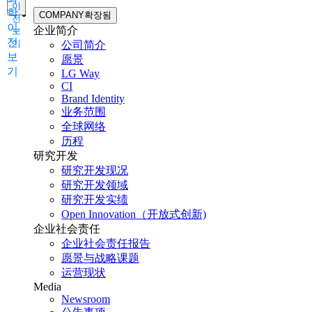
이
학
COMPANY
확장됨
전
이
企业简介
보
전
기
公司简介
보
愿景
기
LG Way
CI
Brand Identity
业务范围
全球网络
历程
研究开发
研究开发现况
研究开发领域
研究开发实绩
Open Innovation（开放式创新)
企业社会责任
企业社会责任报告
愿景与战略课题
运营现状
Media
Newsroom