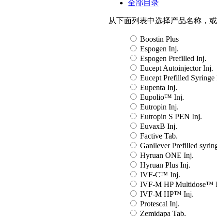
全部目录
从下面列表中选择产品名称，或
Boostin Plus
Espogen Inj.
Espogen Prefilled Inj.
Eucept Autoinjector Inj.
Eucept Prefilled Syringe 
Eupenta Inj.
Eupolio™ Inj.
Eutropin Inj.
Eutropin S PEN Inj.
EuvaxB Inj.
Factive Tab.
Ganilever Prefilled syring
Hyruan ONE Inj.
Hyruan Plus Inj.
IVF-C™ Inj.
IVF-M HP Multidose™ I
IVF-M HP™ Inj.
Protescal Inj.
Zemidapa Tab.