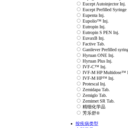
Eucept Autoinjector Inj.
Eucept Prefilled Syringe 
Eupenta Inj.
Eupolio™ Inj.
Eutropin Inj.
Eutropin S PEN Inj.
EuvaxB Inj.
Factive Tab.
Ganilever Prefilled syring
Hyruan ONE Inj.
Hyruan Plus Inj.
IVF-C™ Inj.
IVF-M HP Multidose™ I
IVF-M HP™ Inj.
Protescal Inj.
Zemidapa Tab.
Zemiglo Tab.
Zemimet SR Tab.
精细化学品
芳乐舒®
按疾病类型