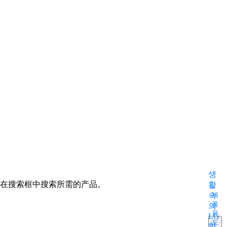
m
생
在搜索框中搜索所需的产品。
활
속
제
품
의
용
LG
도
화