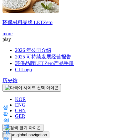
环保材料品牌
LETZero
more
play
2026 年公司介绍
2025 可持续发展经营报告
环保品牌LETZero产品手册
CI Logo
历史馆
KOR
ENG
생
CHN
활
GER
속
제
품
의
용
LG
Close global navigation
도
화