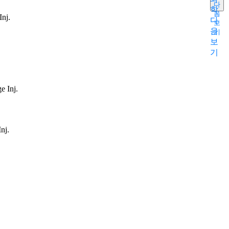
다
학
음
Inj.
다
보
음
기
보
기
e Inj.
nj.