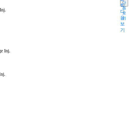
다
학
음
Inj.
다
보
음
기
보
기
e Inj.
nj.