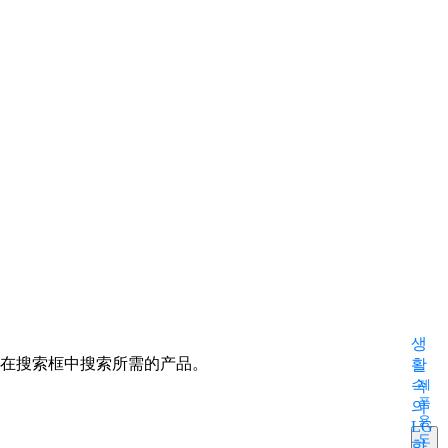
m
생
在搜索框中搜索所需的产品。
활
속
제
품
의
용
LG
도
화