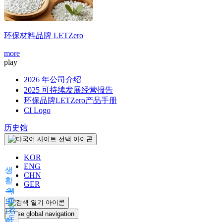
环保材料品牌
LETZero
more
play
2026 年公司介绍
2025 可持续发展经营报告
环保品牌LETZero产品手册
CI Logo
历史馆
KOR
ENG
생
CHN
활
GER
속
제
품
의
용
LG
Close global navigation
도
화