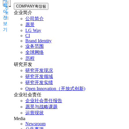
이
학
COMPANY
확장됨
전
이
企业简介
보
전
기
公司简介
보
愿景
기
LG Way
CI
Brand Identity
业务范围
全球网络
历程
研究开发
研究开发现况
研究开发领域
研究开发实绩
Open Innovation（开放式创新)
企业社会责任
企业社会责任报告
愿景与战略课题
运营现状
Media
Newsroom