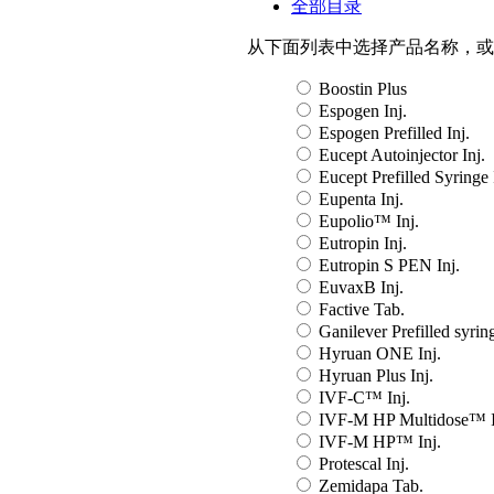
全部目录
从下面列表中选择产品名称，或
Boostin Plus
Espogen Inj.
Espogen Prefilled Inj.
Eucept Autoinjector Inj.
Eucept Prefilled Syringe 
Eupenta Inj.
Eupolio™ Inj.
Eutropin Inj.
Eutropin S PEN Inj.
EuvaxB Inj.
Factive Tab.
Ganilever Prefilled syring
Hyruan ONE Inj.
Hyruan Plus Inj.
IVF-C™ Inj.
IVF-M HP Multidose™ I
IVF-M HP™ Inj.
Protescal Inj.
Zemidapa Tab.