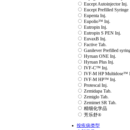
Eucept Autoinjector Inj.
Eucept Prefilled Syringe 
Eupenta Inj.
Eupolio™ Inj.
Eutropin Inj.
Eutropin S PEN Inj.
EuvaxB Inj.
Factive Tab.
Ganilever Prefilled syring
Hyruan ONE Inj.
Hyruan Plus Inj.
IVF-C™ Inj.
IVF-M HP Multidose™ I
IVF-M HP™ Inj.
Protescal Inj.
Zemidapa Tab.
Zemiglo Tab.
Zemimet SR Tab.
精细化学品
芳乐舒®
按疾病类型