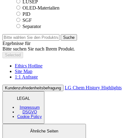
LUSEP
OLED-Materialien
PID
SGF
Separator
Suche
Ergebnisse für
Bitte suchen Sie nach Ihrem Produkt.
Selected
Ethics Hotline
Site Map
1:1 Anfrage
LG Chem History Highlights
Kundenzufriedenheitsbefragung
LEGAL
Impressum
DSGVO
Cookie Policy
Ähnliche Seiten