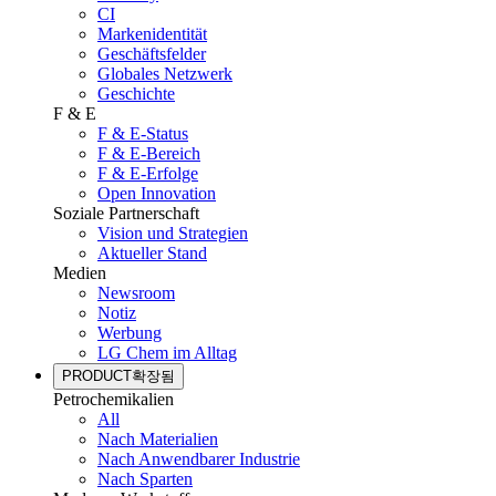
CI
Markenidentität
Geschäftsfelder
Globales Netzwerk
Geschichte
F & E
F & E-Status
F & E-Bereich
F & E-Erfolge
Open Innovation
Soziale Partnerschaft
Vision und Strategien
Aktueller Stand
Medien
Newsroom
Notiz
Werbung
LG Chem im Alltag
PRODUCT
확장됨
Petrochemikalien
All
Nach Materialien
Nach Anwendbarer Industrie
Nach Sparten