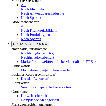
Moderne Werkstoffe
All
Nach Materialien
Nach Anwendbarer Industrie
Nach Sparten
Biowissenschaften
All
Nach Krankheitsbildern
Nach Produkttypen
Nach Sparten
SUSTAINABILITY
확장됨
Nachhaltigkeitsstrategie
Nachhaltigkeitsstrategie
Nachhaltigkeitsbericht
Marke für umweltfreundliche Materialien LETZero
Klimawandel
Maßnahmen gegen Klimawandel
Positiver Ressourcenkreislauf
Kreislaufwirtschaft
Lieferketten
Verantwortungsvolle Lieferketten
Compliance
Umweltsicherheit
Compliance Management
Menschenrechtsmanagement