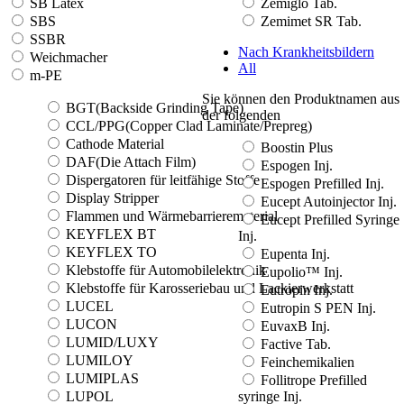
SB Latex
Zemiglo Tab.
SBS
Zemimet SR Tab.
SSBR
Nach Krankheitsbildern
Weichmacher
All
m-PE
Sie können den Produktnamen aus
BGT(Backside Grinding Tape)
der folgenden
CCL/PPG(Copper Clad Laminate/Prepreg)
Cathode Material
Boostin Plus
DAF(Die Attach Film)
Espogen Inj.
Dispergatoren für leitfähige Stoffe
Espogen Prefilled Inj.
Display Stripper
Eucept Autoinjector Inj.
Flammen und Wärmebarrierematerial
Eucept Prefilled Syringe
KEYFLEX BT
Inj.
KEYFLEX TO
Eupenta Inj.
Klebstoffe für Automobilelektronik
Eupolio™ Inj.
Klebstoffe für Karosseriebau und Lackierwerkstatt
Eutropin Inj.
LUCEL
Eutropin S PEN Inj.
LUCON
EuvaxB Inj.
LUMID/LUXY
Factive Tab.
LUMILOY
Feinchemikalien
LUMIPLAS
Follitrope Prefilled
LUPOL
syringe Inj.