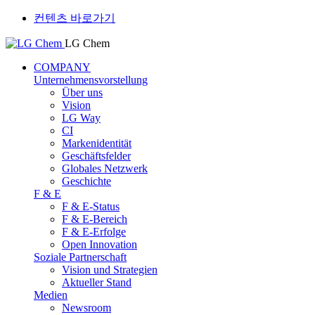
컨텐츠 바로가기
LG Chem
COMPANY
Unternehmensvorstellung
Über uns
Vision
LG Way
CI
Markenidentität
Geschäftsfelder
Globales Netzwerk
Geschichte
F & E
F & E-Status
F & E-Bereich
F & E-Erfolge
Open Innovation
Soziale Partnerschaft
Vision und Strategien
Aktueller Stand
Medien
Newsroom