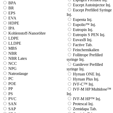
BPA
Eucept Autoinjector Inj.
BR
Eucept Prefilled Syringe
EPS
Inj.
EVA
Eupenta Inj.
HDPE
Eupolio™ Inj.
IPA
Eutropin Inj.
Kohlenstoff-Nanoröhre
Eutropin S PEN Inj.
LDPE
EuvaxB Inj.
LLDPE
Factive Tab.
MBS
Feinchemikalien
NBR
Follitrope Prefilled
NBR Latex
syringe Inj.
NCC
Ganilever Prefilled
NPG
syringe Inj.
Natronlauge
Hyruan ONE Inj.
PC
Hyruan Plus Inj.
POE
IVF-C™ Inj.
PP
IVF-M HP Multidose™
PS
Inj.
PVC
IVF-M HP™ Inj.
SAN
Protescal Inj.
SAP
Zemidapa Tab.