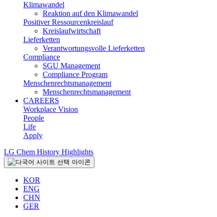
Klimawandel
Reaktion auf den Klimawandel
Positiver Ressourcenkreislauf
Kreislaufwirtschaft
Lieferketten
Verantwortungsvolle Lieferketten
Compliance
SGU Management
Compliance Program
Menschenrechtsmanagement
Menschenrechtsmanagement
CAREERS
Workplace Vision
People
Life
Apply
LG Chem History Highlights
KOR
ENG
CHN
GER