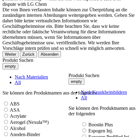
dispute with LG Chem
Die von Ihnen verfassten Inhalte können zur Überprüfung an die
zuständigen internen Abteilungen weitergegeben werden. Geben Sie
daher bitte keine vertraulichen Informationen wie
Geschäftsgeheimnisse ein. Bitte beachten Sie, dass wir keine
rechtliche oder faktische Verantwortung für diese Informationen
übernehmen müssen, wenn Sie Informationen über
Geschäftsgeheimnisse usw. veröffentlichen. Wir werden Ihre
Vorschläge intern prüfen und so schnell wie möglich antworten.
Weiter
Zurück
Absenden
Produkt Suchen
empty
Produkt Suchen
Nach Materialien
empty
All
Nach Krankheitsbildern
Sie können den Produktnamen aus der folgenden
All
ABS
Sie können den Produktnamen aus
ASA
der folgenden
Acrylate
Aerogel (Nexula™)
Boostin Plus
Alcohol
Espogen Inj.
Anoden-Binder
Espogen Prefilled Inj.