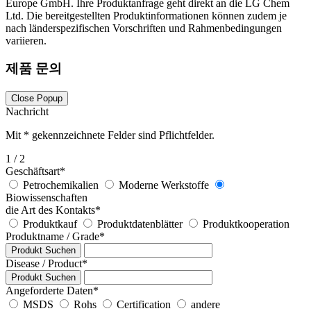
Europe GmbH. Ihre Produktanfrage geht direkt an die LG Chem
Ltd. Die bereitgestellten Produktinformationen können zudem je
nach länderspezifischen Vorschriften und Rahmenbedingungen
variieren.
제품 문의
Close Popup
Nachricht
Mit
*
gekennzeichnete Felder sind Pflichtfelder.
1
/ 2
Geschäftsart
*
Petrochemikalien
Moderne Werkstoffe
Biowissenschaften
die Art des Kontakts
*
Produktkauf
Produktdatenblätter
Produktkooperation
Produktname / Grade
*
Produkt Suchen
Disease / Product
*
Produkt Suchen
Angeforderte Daten
*
MSDS
Rohs
Certification
andere