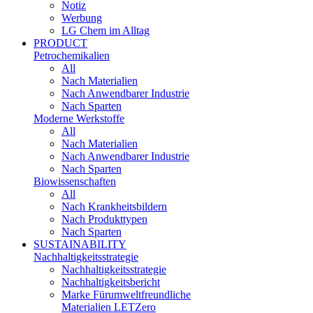
Notiz
Werbung
LG Chem im Alltag
PRODUCT
Petrochemikalien
All
Nach Materialien
Nach Anwendbarer Industrie
Nach Sparten
Moderne Werkstoffe
All
Nach Materialien
Nach Anwendbarer Industrie
Nach Sparten
Biowissenschaften
All
Nach Krankheitsbildern
Nach Produkttypen
Nach Sparten
SUSTAINABILITY
Nachhaltigkeitsstrategie
Nachhaltigkeitsstrategie
Nachhaltigkeitsbericht​
Marke Fürumweltfreundliche
Materialien LETZero