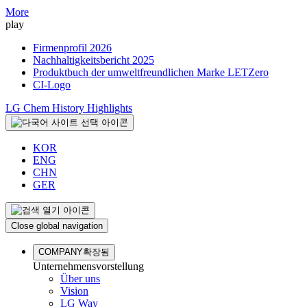
More
play
Firmenprofil 2026
Nachhaltigkeitsbericht 2025
Produktbuch der umweltfreundlichen Marke LETZero
CI-Logo
LG Chem History Highlights
KOR
ENG
CHN
GER
Close global navigation
COMPANY
확장됨
Unternehmensvorstellung
Über uns
Vision
LG Way