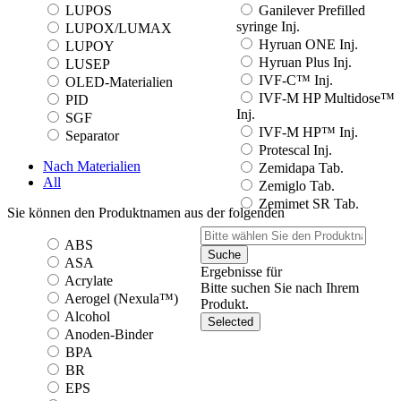
LUPOS
Ganilever Prefilled
syringe Inj.
LUPOX/LUMAX
Hyruan ONE Inj.
LUPOY
Hyruan Plus Inj.
LUSEP
IVF-C™ Inj.
OLED-Materialien
IVF-M HP Multidose™
PID
Inj.
SGF
IVF-M HP™ Inj.
Separator
Protescal Inj.
Nach Materialien
Zemidapa Tab.
All
Zemiglo Tab.
Zemimet SR Tab.
Sie können den Produktnamen aus der folgenden
ABS
Suche
ASA
Ergebnisse für
Acrylate
Bitte suchen Sie nach Ihrem
Aerogel (Nexula™)
Produkt.
Alcohol
Selected
Anoden-Binder
BPA
BR
EPS