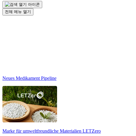
전체 메뉴 열기
Neues Medikament Pipeline
Marke für umweltfreundliche Materialien
LETZero
N