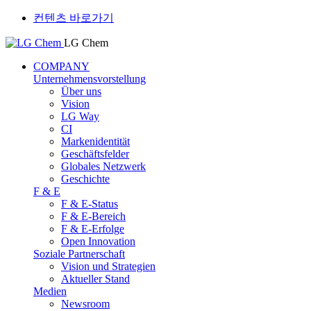
컨텐츠 바로가기
LG Chem
COMPANY
Unternehmensvorstellung
Über uns
Vision
LG Way
CI
Markenidentität
Geschäftsfelder
Globales Netzwerk
Geschichte
F & E
F & E-Status
F & E-Bereich
F & E-Erfolge
Open Innovation
Soziale Partnerschaft
Vision und Strategien
Aktueller Stand
Medien
Newsroom