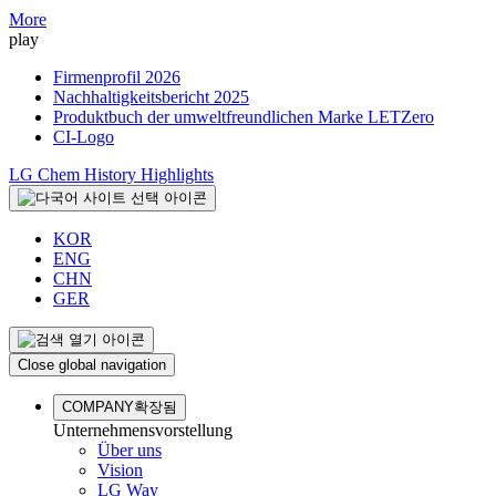
More
play
Firmenprofil 2026
Nachhaltigkeitsbericht 2025
Produktbuch der umweltfreundlichen Marke LETZero
CI-Logo
LG Chem History Highlights
KOR
ENG
CHN
GER
Close global navigation
COMPANY
확장됨
Unternehmensvorstellung
Über uns
Vision
LG Way