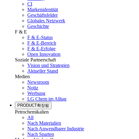
CI
Markenidentität
Geschäftsfelder
Globales Netzwerk
Geschichte
F & E
F & E-Status
F & E-Bereich
F & E-Erfolge
Open Innovation
Soziale Partnerschaft
Vision und Strategien
Aktueller Stand
Medien
Newsroom
Notiz
Werbung
LG Chem im Alltag
PRODUCT
확장됨
Petrochemikalien
All
Nach Materialien
Nach Anwendbarer Industrie
Nach Sparten