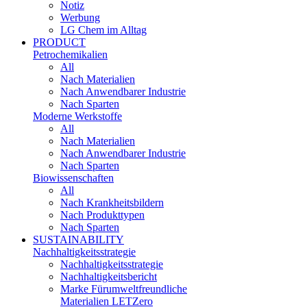
Notiz
Werbung
LG Chem im Alltag
PRODUCT
Petrochemikalien
All
Nach Materialien
Nach Anwendbarer Industrie
Nach Sparten
Moderne Werkstoffe
All
Nach Materialien
Nach Anwendbarer Industrie
Nach Sparten
Biowissenschaften
All
Nach Krankheitsbildern
Nach Produkttypen
Nach Sparten
SUSTAINABILITY
Nachhaltigkeitsstrategie
Nachhaltigkeitsstrategie
Nachhaltigkeitsbericht​
Marke Fürumweltfreundliche
Materialien LETZero