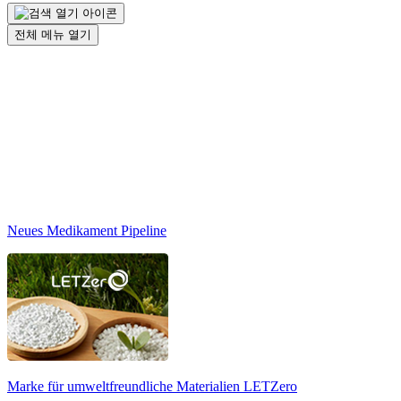
전체 메뉴 열기
Neues Medikament Pipeline
Marke für umweltfreundliche Materialien
LETZero