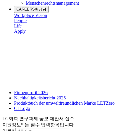
Menschenrechtsmanagement
CAREERS
확장됨
Workplace Vision
People
Life
Apply
Firmenprofil 2026
Nachhaltigkeitsbericht 2025
Produktbuch der umweltfreundlichen Marke LETZero
CI-Logo
LG화학 연구과제 공모 제안서 접수
지원정보
*
는 필수 입력항목입니다.
이름
*