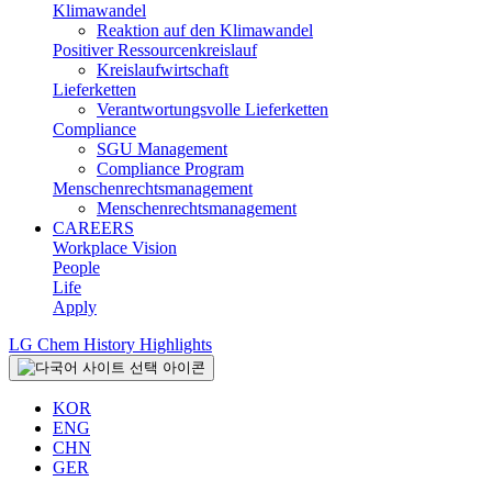
Klimawandel
Reaktion auf den Klimawandel
Positiver Ressourcenkreislauf
Kreislaufwirtschaft
Lieferketten
Verantwortungsvolle Lieferketten
Compliance
SGU Management
Compliance Program
Menschenrechtsmanagement
Menschenrechtsmanagement
CAREERS
Workplace Vision
People
Life
Apply
LG Chem History Highlights
KOR
ENG
CHN
GER