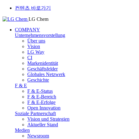
컨텐츠 바로가기
LG Chem
COMPANY
Unternehmensvorstellung
Über uns
Vision
LG Way
CI
Markenidentität
Geschäftsfelder
Globales Netzwerk
Geschichte
F & E
F & E-Status
F & E-Bereich
F & E-Erfolge
Open Innovation
Soziale Partnerschaft
Vision und Strategien
Aktueller Stand
Medien
Newsroom