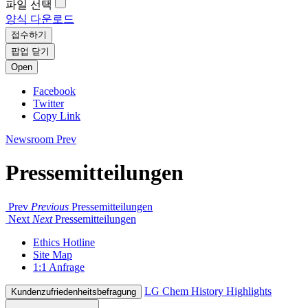
파일 선택
양식 다운로드
접수하기
팝업 닫기
Open
Facebook
Twitter
Copy Link
Newsroom
Prev
Pressemitteilungen
Prev
Previous
Pressemitteilungen
Next
Next
Pressemitteilungen
Ethics Hotline
Site Map
1:1 Anfrage
LG Chem History Highlights
Kundenzufriedenheitsbefragung