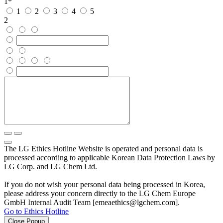
1
*
1
2
3
4
5
2
The LG Ethics Hotline Website is operated and personal data is
processed according to applicable Korean Data Protection Laws by
LG Corp. and LG Chem Ltd.
If you do not wish your personal data being processed in Korea,
please address your concern directly to the LG Chem Europe
GmbH Internal Audit Team [emeaethics@lgchem.com].
Go to Ethics Hotline
Close Popup