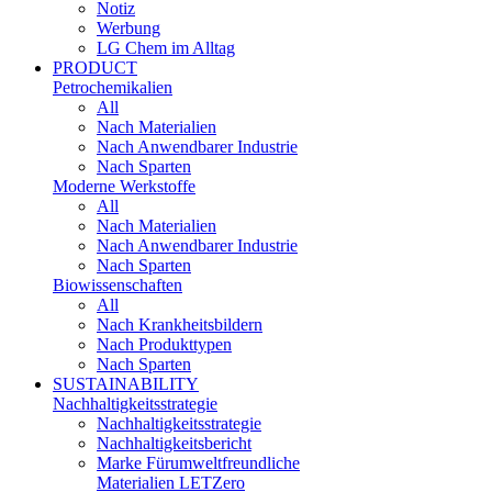
Notiz
Werbung
LG Chem im Alltag
PRODUCT
Petrochemikalien
All
Nach Materialien
Nach Anwendbarer Industrie
Nach Sparten
Moderne Werkstoffe
All
Nach Materialien
Nach Anwendbarer Industrie
Nach Sparten
Biowissenschaften
All
Nach Krankheitsbildern
Nach Produkttypen
Nach Sparten
SUSTAINABILITY
Nachhaltigkeitsstrategie
Nachhaltigkeitsstrategie
Nachhaltigkeitsbericht​
Marke Fürumweltfreundliche
Materialien LETZero