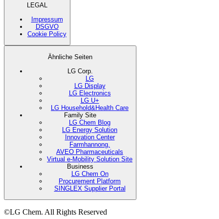
LEGAL
Impressum
DSGVO
Cookie Policy
Ähnliche Seiten
LG Corp.
LG
LG Display
LG Electronics
LG U+
LG Household&Health Care
Family Site
LG Chem Blog
LG Energy Solution
Innovation Center
Farmhannong.
AVEO Pharmaceuticals
Virtual e-Mobility Solution Site
Business
LG Chem On
Procurement Platform
SINGLEX Supplier Portal
©LG Chem. All Rights Reserved