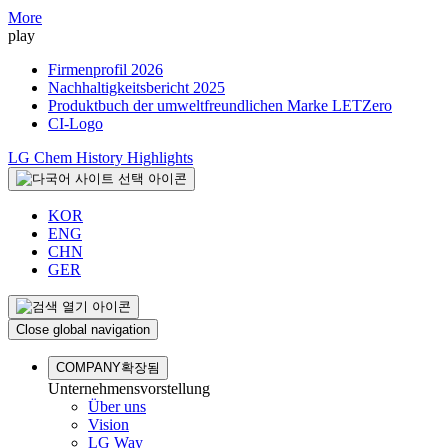
More
play
Firmenprofil 2026
Nachhaltigkeitsbericht 2025
Produktbuch der umweltfreundlichen Marke LETZero
CI-Logo
LG Chem History Highlights
KOR
ENG
CHN
GER
Close global navigation
COMPANY
확장됨
Unternehmensvorstellung
Über uns
Vision
LG Way