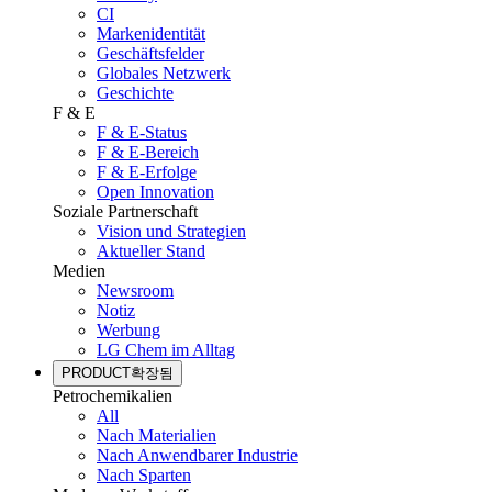
CI
Markenidentität
Geschäftsfelder
Globales Netzwerk
Geschichte
F & E
F & E-Status
F & E-Bereich
F & E-Erfolge
Open Innovation
Soziale Partnerschaft
Vision und Strategien
Aktueller Stand
Medien
Newsroom
Notiz
Werbung
LG Chem im Alltag
PRODUCT
확장됨
Petrochemikalien
All
Nach Materialien
Nach Anwendbarer Industrie
Nach Sparten