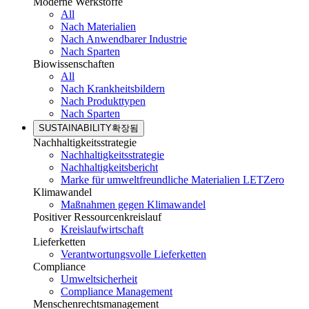
Moderne Werkstoffe
All
Nach Materialien
Nach Anwendbarer Industrie
Nach Sparten
Biowissenschaften
All
Nach Krankheitsbildern
Nach Produkttypen
Nach Sparten
SUSTAINABILITY
확장됨
Nachhaltigkeitsstrategie
Nachhaltigkeitsstrategie
Nachhaltigkeitsbericht
Marke für umweltfreundliche Materialien LETZero
Klimawandel
Maßnahmen gegen Klimawandel
Positiver Ressourcenkreislauf
Kreislaufwirtschaft
Lieferketten
Verantwortungsvolle Lieferketten
Compliance
Umweltsicherheit
Compliance Management
Menschenrechtsmanagement