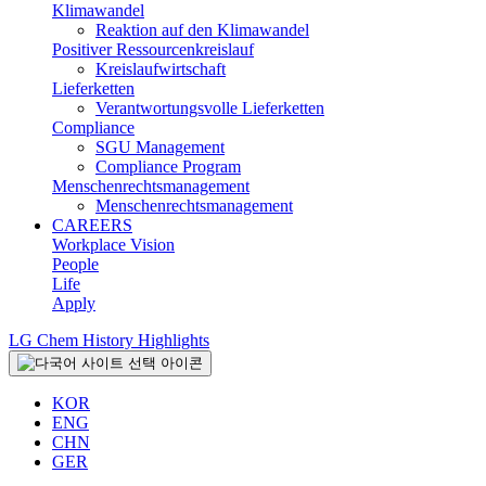
Klimawandel
Reaktion auf den Klimawandel
Positiver Ressourcenkreislauf
Kreislaufwirtschaft
Lieferketten
Verantwortungsvolle Lieferketten
Compliance
SGU Management
Compliance Program
Menschenrechtsmanagement
Menschenrechtsmanagement
CAREERS
Workplace Vision
People
Life
Apply
LG Chem History Highlights
KOR
ENG
CHN
GER