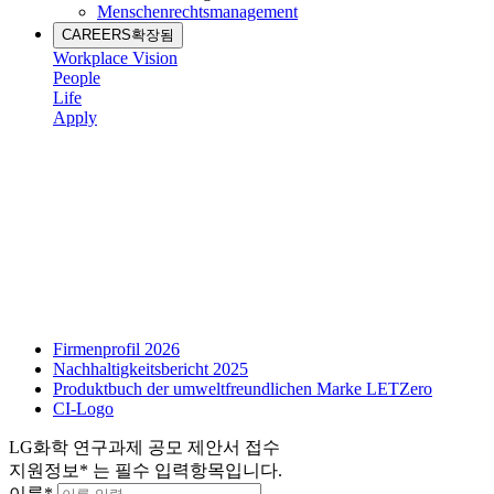
Menschenrechtsmanagement
CAREERS
확장됨
Workplace Vision
People
Life
Apply
Firmenprofil 2026
Nachhaltigkeitsbericht 2025
Produktbuch der umweltfreundlichen Marke LETZero
CI-Logo
LG화학 연구과제 공모 제안서 접수
지원정보
*
는 필수 입력항목입니다.
이름
*