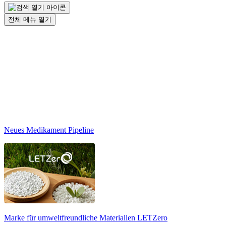
전체 메뉴 열기
Neues Medikament Pipeline
Marke für umweltfreundliche Materialien
LETZero
N