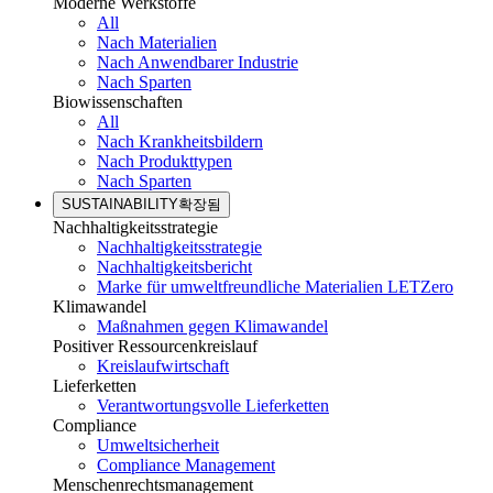
Moderne Werkstoffe
All
Nach Materialien
Nach Anwendbarer Industrie
Nach Sparten
Biowissenschaften
All
Nach Krankheitsbildern
Nach Produkttypen
Nach Sparten
SUSTAINABILITY
확장됨
Nachhaltigkeitsstrategie
Nachhaltigkeitsstrategie
Nachhaltigkeitsbericht
Marke für umweltfreundliche Materialien LETZero
Klimawandel
Maßnahmen gegen Klimawandel
Positiver Ressourcenkreislauf
Kreislaufwirtschaft
Lieferketten
Verantwortungsvolle Lieferketten
Compliance
Umweltsicherheit
Compliance Management
Menschenrechtsmanagement