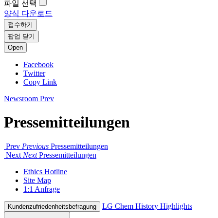
파일 선택
양식 다운로드
접수하기
팝업 닫기
Open
Facebook
Twitter
Copy Link
Newsroom
Prev
Pressemitteilungen
Prev
Previous
Pressemitteilungen
Next
Next
Pressemitteilungen
Ethics Hotline
Site Map
1:1 Anfrage
LG Chem History Highlights
Kundenzufriedenheitsbefragung