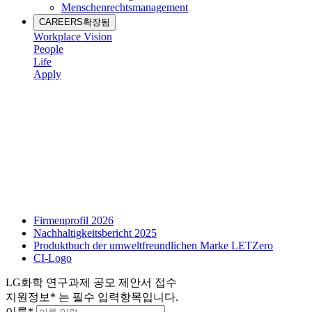
Menschenrechtsmanagement
CAREERS
확장됨
Workplace Vision
People
Life
Apply
Firmenprofil 2026
Nachhaltigkeitsbericht 2025
Produktbuch der umweltfreundlichen Marke LETZero
CI-Logo
LG화학 연구과제 공모 제안서 접수
지원정보
*
는 필수 입력항목입니다.
이름
*