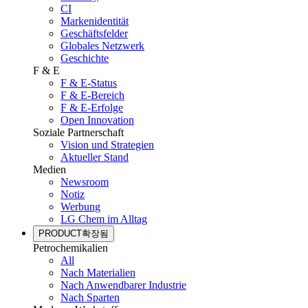
CI
Markenidentität
Geschäftsfelder
Globales Netzwerk
Geschichte
F & E
F & E-Status
F & E-Bereich
F & E-Erfolge
Open Innovation
Soziale Partnerschaft
Vision und Strategien
Aktueller Stand
Medien
Newsroom
Notiz
Werbung
LG Chem im Alltag
PRODUCT
확장됨
Petrochemikalien
All
Nach Materialien
Nach Anwendbarer Industrie
Nach Sparten