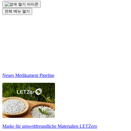
전체 메뉴 열기
Neues Medikament Pipeline
Marke für umweltfreundliche Materialien
LETZero
N