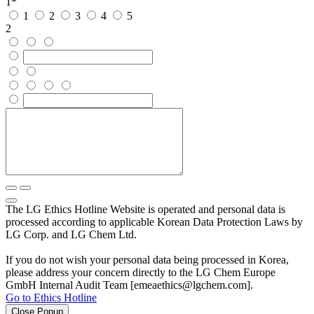
1
*
1
2
3
4
5
2
The LG Ethics Hotline Website is operated and personal data is
processed according to applicable Korean Data Protection Laws by
LG Corp. and LG Chem Ltd.
If you do not wish your personal data being processed in Korea,
please address your concern directly to the LG Chem Europe
GmbH Internal Audit Team [emeaethics@lgchem.com].
Go to Ethics Hotline
Close Popup