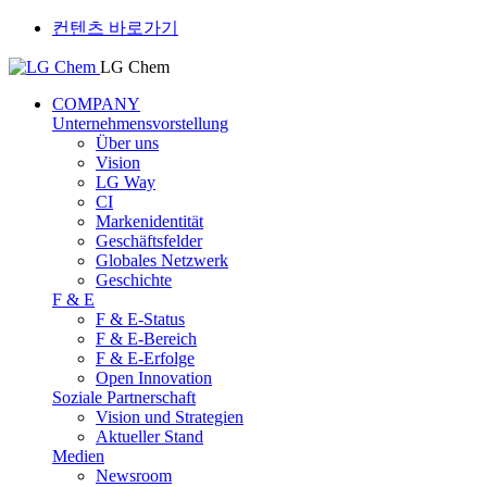
컨텐츠 바로가기
LG Chem
COMPANY
Unternehmensvorstellung
Über uns
Vision
LG Way
CI
Markenidentität
Geschäftsfelder
Globales Netzwerk
Geschichte
F & E
F & E-Status
F & E-Bereich
F & E-Erfolge
Open Innovation
Soziale Partnerschaft
Vision und Strategien
Aktueller Stand
Medien
Newsroom