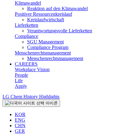
Klimawandel
Reaktion auf den Klimawandel
Positiver Ressourcenkreislauf
Kreislaufwirtschaft
Lieferketten
Verantwortungsvolle Lieferketten
Compliance
SGU Management
Compliance Program
Menschenrechtsmanagement
Menschenrechtsmanagement
CAREERS
Workplace Vision
People
Life
Apply
LG Chem History Highlights
KOR
ENG
CHN
GER