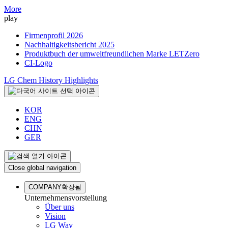
More
play
Firmenprofil 2026
Nachhaltigkeitsbericht 2025
Produktbuch der umweltfreundlichen Marke LETZero
CI-Logo
LG Chem History Highlights
KOR
ENG
CHN
GER
Close global navigation
COMPANY
확장됨
Unternehmensvorstellung
Über uns
Vision
LG Way