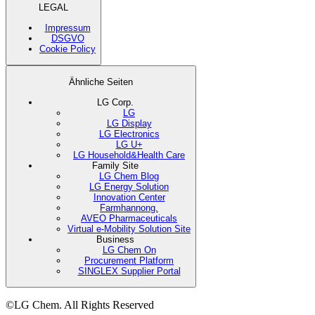
LEGAL
Impressum
DSGVO
Cookie Policy
Ähnliche Seiten
LG Corp.
LG
LG Display
LG Electronics
LG U+
LG Household&Health Care
Family Site
LG Chem Blog
LG Energy Solution
Innovation Center
Farmhannong.
AVEO Pharmaceuticals
Virtual e-Mobility Solution Site
Business
LG Chem On
Procurement Platform
SINGLEX Supplier Portal
©LG Chem. All Rights Reserved