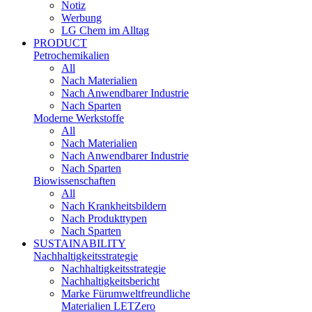
Notiz
Werbung
LG Chem im Alltag
PRODUCT
Petrochemikalien
All
Nach Materialien
Nach Anwendbarer Industrie
Nach Sparten
Moderne Werkstoffe
All
Nach Materialien
Nach Anwendbarer Industrie
Nach Sparten
Biowissenschaften
All
Nach Krankheitsbildern
Nach Produkttypen
Nach Sparten
SUSTAINABILITY
Nachhaltigkeitsstrategie
Nachhaltigkeitsstrategie
Nachhaltigkeitsbericht​
Marke Fürumweltfreundliche
Materialien LETZero