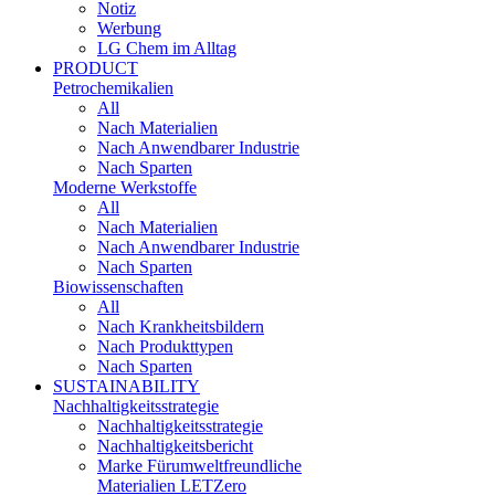
Notiz
Werbung
LG Chem im Alltag
PRODUCT
Petrochemikalien
All
Nach Materialien
Nach Anwendbarer Industrie
Nach Sparten
Moderne Werkstoffe
All
Nach Materialien
Nach Anwendbarer Industrie
Nach Sparten
Biowissenschaften
All
Nach Krankheitsbildern
Nach Produkttypen
Nach Sparten
SUSTAINABILITY
Nachhaltigkeitsstrategie
Nachhaltigkeitsstrategie
Nachhaltigkeitsbericht​
Marke Fürumweltfreundliche
Materialien LETZero