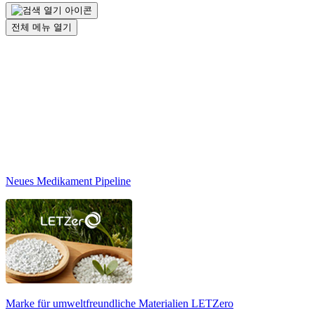
전체 메뉴 열기
Neues Medikament Pipeline
Marke für umweltfreundliche Materialien
LETZero