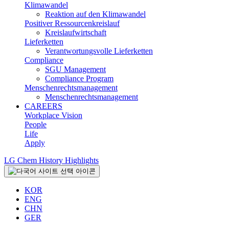
Klimawandel
Reaktion auf den Klimawandel
Positiver Ressourcenkreislauf
Kreislaufwirtschaft
Lieferketten
Verantwortungsvolle Lieferketten
Compliance
SGU Management
Compliance Program
Menschenrechtsmanagement
Menschenrechtsmanagement
CAREERS
Workplace Vision
People
Life
Apply
LG Chem History Highlights
KOR
ENG
CHN
GER