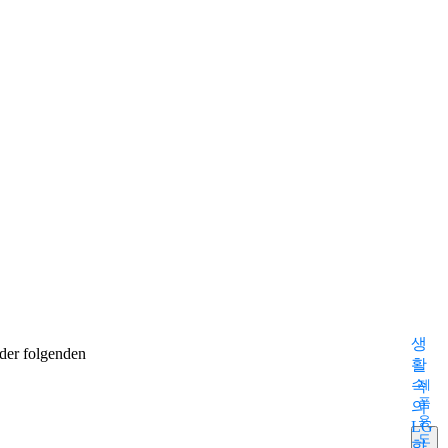
생
der folgenden
활
속
제
품
의
용
LG
도
화