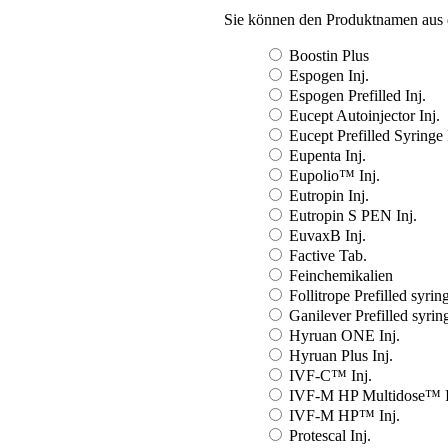
Sie können den Produktnamen aus 
Boostin Plus
Espogen Inj.
Espogen Prefilled Inj.
Eucept Autoinjector Inj.
Eucept Prefilled Syringe 
Eupenta Inj.
Eupolio™ Inj.
Eutropin Inj.
Eutropin S PEN Inj.
EuvaxB Inj.
Factive Tab.
Feinchemikalien
Follitrope Prefilled syring
Ganilever Prefilled syring
Hyruan ONE Inj.
Hyruan Plus Inj.
IVF-C™ Inj.
IVF-M HP Multidose™ I
IVF-M HP™ Inj.
Protescal Inj.