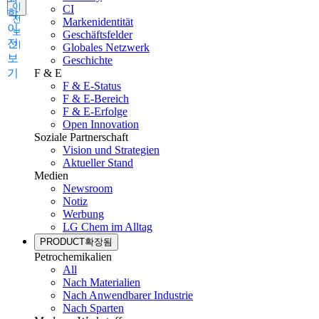
이
CI
학
전
Markenidentität
이
보
Geschäftsfelder
전
기
Globales Netzwerk
보
Geschichte
기
F & E
F & E-Status
F & E-Bereich
F & E-Erfolge
Open Innovation
Soziale Partnerschaft
Vision und Strategien
Aktueller Stand
Medien
Newsroom
Notiz
Werbung
LG Chem im Alltag
PRODUCT
확장됨
Petrochemikalien
All
Nach Materialien
Nach Anwendbarer Industrie
Nach Sparten