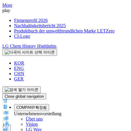
More
play
Firmenprofil 2026
Nachhaltigkeitsbericht 2025
Produktbuch der umweltfreundlichen Marke LETZero
CI-Logo
LG Chem History Highlights
KOR
ENG
CHN
GER
Close global navigation
생
활
COMPANY
확장됨
속
제
Unternehmensvorstellung
품
의
Über uns
용
Vision
LG
도
LG Way
화