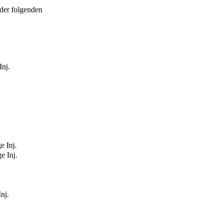
der folgenden
Inj.
e Inj.
e Inj.
nj.