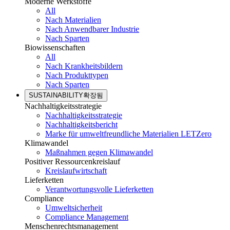
Moderne Werkstoffe
All
Nach Materialien
Nach Anwendbarer Industrie
Nach Sparten
Biowissenschaften
All
Nach Krankheitsbildern
Nach Produkttypen
Nach Sparten
SUSTAINABILITY
확장됨
Nachhaltigkeitsstrategie
Nachhaltigkeitsstrategie
Nachhaltigkeitsbericht
Marke für umweltfreundliche Materialien LETZero
Klimawandel
Maßnahmen gegen Klimawandel
Positiver Ressourcenkreislauf
Kreislaufwirtschaft
Lieferketten
Verantwortungsvolle Lieferketten
Compliance
Umweltsicherheit
Compliance Management
Menschenrechtsmanagement