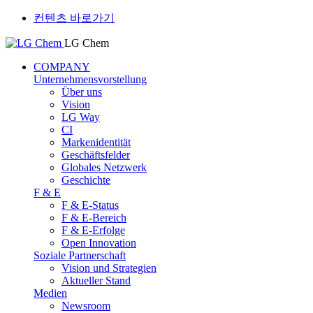
컨텐츠 바로가기
LG Chem
COMPANY
Unternehmensvorstellung
Über uns
Vision
LG Way
CI
Markenidentität
Geschäftsfelder
Globales Netzwerk
Geschichte
F & E
F & E-Status
F & E-Bereich
F & E-Erfolge
Open Innovation
Soziale Partnerschaft
Vision und Strategien
Aktueller Stand
Medien
Newsroom