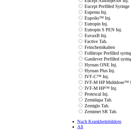
Eucept Autoinjector Inj.
Eucept Prefilled Syringe 
Eupenta Inj.
Eupolio™ Inj.
Eutropin Inj.
Eutropin S PEN Inj.
EuvaxB Inj.
Factive Tab.
Feinchemikalien
Follitrope Prefilled syring
Ganilever Prefilled syring
Hyruan ONE Inj.
Hyruan Plus Inj.
IVF-C™ Inj.
IVF-M HP Multidose™ I
IVF-M HP™ Inj.
Protescal Inj.
Zemidapa Tab.
Zemiglo Tab.
Zemimet SR Tab.
Nach Krankheitsbildern
All