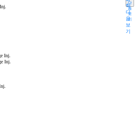
다
학
Inj.
음
다
보
음
기
보
기
e Inj.
e Inj.
nj.