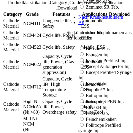
Zemiglo Tab.
Produktklassifikation
:Category
,Grade
,Features
,Applications
Zemimet SR Tab.
,Download
Category
Grade
Features
Applications
Download
Nach Krankheitsbildern
Cathode
Long cycle life,
Automobile,
All
NCM111
Material
Safety
ESS
Cathode
Automobile,
Sie können den Produktnamen aus
NCM424
Cycle life, Power
Material
ESS
der folgenden
Cathode
NCM523
Cycle life, Safety
Mobile, ESS
Boostin Plus
Material
Espogen Inj.
Capacity, Cycle
Espogen Prefilled Inj.
Cathode
life, Power, (Gas
Automobile,
NCM622
Eucept Autoinjector Inj.
Material
generation
ESS
suppression)
Eucept Prefilled Syringe
Inj.
Capacity, Cycle
Eupenta Inj.
Cathode
life, High
Automobile,
NCM712
Material
Temperature
ESS
Eupolio™ Inj.
Storage
Eutropin Inj.
High Ni
Capacity, Cycle
Automobile,
Eutropin S PEN Inj.
Cathode
NCM(A)
life, Power,
Mobile,
EuvaxB Inj.
Material
(Ni >80)
Overcharge safety
Power Tool
Factive Tab.
Mid Ni
Feinchemikalien
NCM
Follitrope Prefilled
(Ni
syringe Inj.