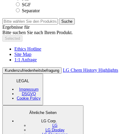
SGF
Separator
Suche
Ergebnisse für
Bitte suchen Sie nach Ihrem Produkt.
Selected
Ethics Hotline
Site Map
1:1 Anfrage
LG Chem History Highlights
Kundenzufriedenheitsbefragung
LEGAL
Impressum
DSGVO
Cookie Policy
Ähnliche Seiten
LG Corp.
LG
LG Display