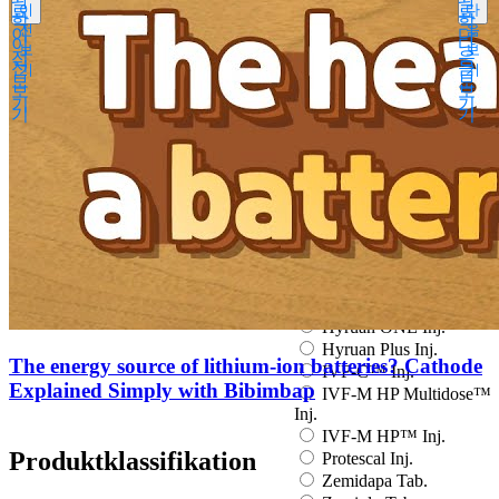
료
이
료
다
학
학
Eucept Autoinjector Inj.
전
음
이
다
이
Eucept Prefilled Syringe
다
보
보
전
음
Inj.
전
음
기
기
보
보
Eupenta Inj.
보
보
기
기
Eupolio™ Inj.
기
기
Eutropin Inj.
Eutropin S PEN Inj.
EuvaxB Inj.
Factive Tab.
Feinchemikalien
Follitrope Prefilled
syringe Inj.
Ganilever Prefilled
syringe Inj.
Hyruan ONE Inj.
Hyruan Plus Inj.
The energy source of lithium-ion batteries? Cathode
IVF-C™ Inj.
Explained Simply with Bibimbap
IVF-M HP Multidose™
Inj.
IVF-M HP™ Inj.
Produktklassifikation
Protescal Inj.
Zemidapa Tab.