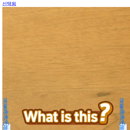
선택됨
Produkt Suchen
empty
Nach Krankheitsbildern
All
생
생
제
제
Sie können den Produktnamen aus
활
활
der folgenden
품
품
속
제
속
제
영
영
품
품
의
의
Boostin Plus
상
상
용
용
LG
LG
Espogen Inj.
자
자
도
도
화
화
Espogen Prefilled Inj.