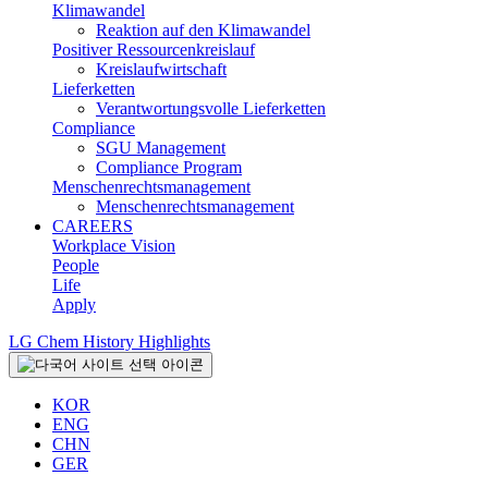
Klimawandel
Reaktion auf den Klimawandel
Positiver Ressourcenkreislauf
Kreislaufwirtschaft
Lieferketten
Verantwortungsvolle Lieferketten
Compliance
SGU Management
Compliance Program
Menschenrechtsmanagement
Menschenrechtsmanagement
CAREERS
Workplace Vision
People
Life
Apply
LG Chem History Highlights
KOR
ENG
CHN
GER