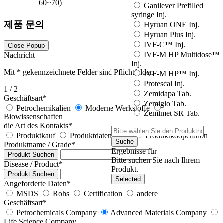
60~70)
Ganilever Prefilled
syringe Inj.
제품 문의
Hyruan ONE Inj.
Hyruan Plus Inj.
IVF-C™ Inj.
Close Popup
IVF-M HP Multidose™
Nachricht
Inj.
Mit
*
gekennzeichnete Felder sind Pflichtfelder.
IVF-M HP™ Inj.
Protescal Inj.
1
/ 2
Zemidapa Tab.
Geschäftsart
*
Zemiglo Tab.
Petrochemikalien
Moderne Werkstoffe
Zemimet SR Tab.
Biowissenschaften
die Art des Kontakts
*
Produktkauf
Produktdatenblätter
Produktkooperation
Suche
Produktname / Grade
*
Ergebnisse für
Produkt Suchen
Bitte suchen Sie nach Ihrem
Disease / Product
*
Produkt.
Produkt Suchen
Selected
Angeforderte Daten
*
MSDS
Rohs
Certification
andere
Geschäftsart
*
Petrochemicals Company
Advanced Materials Company
Life Science Company