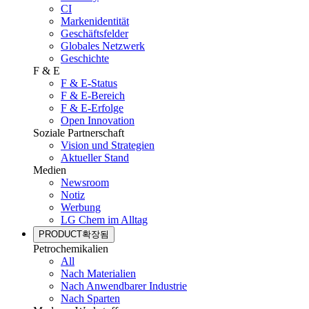
CI
Markenidentität
Geschäftsfelder
Globales Netzwerk
Geschichte
F & E
F & E-Status
F & E-Bereich
F & E-Erfolge
Open Innovation
Soziale Partnerschaft
Vision und Strategien
Aktueller Stand
Medien
Newsroom
Notiz
Werbung
LG Chem im Alltag
PRODUCT
확장됨
Petrochemikalien
All
Nach Materialien
Nach Anwendbarer Industrie
Nach Sparten