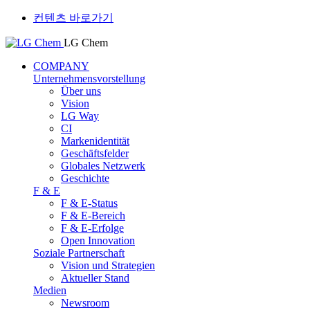
컨텐츠 바로가기
LG Chem
COMPANY
Unternehmensvorstellung
Über uns
Vision
LG Way
CI
Markenidentität
Geschäftsfelder
Globales Netzwerk
Geschichte
F & E
F & E-Status
F & E-Bereich
F & E-Erfolge
Open Innovation
Soziale Partnerschaft
Vision und Strategien
Aktueller Stand
Medien
Newsroom