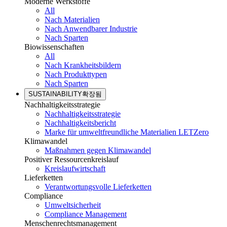
Moderne Werkstoffe
All
Nach Materialien
Nach Anwendbarer Industrie
Nach Sparten
Biowissenschaften
All
Nach Krankheitsbildern
Nach Produkttypen
Nach Sparten
SUSTAINABILITY
확장됨
Nachhaltigkeitsstrategie
Nachhaltigkeitsstrategie
Nachhaltigkeitsbericht
Marke für umweltfreundliche Materialien LETZero
Klimawandel
Maßnahmen gegen Klimawandel
Positiver Ressourcenkreislauf
Kreislaufwirtschaft
Lieferketten
Verantwortungsvolle Lieferketten
Compliance
Umweltsicherheit
Compliance Management
Menschenrechtsmanagement