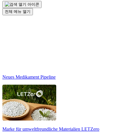
전체 메뉴 열기
Neues Medikament Pipeline
Marke für umweltfreundliche Materialien
LETZero
N