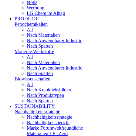
Notiz
Werbung
LG Chem im Alltag
PRODUCT
Petrochemikalien
All
Nach Materialien
Nach Anwendbarer Industrie
Nach Sparten
Moderne Werkstoffe
All
Nach Materialien
Nach Anwendbarer Industrie
Nach Sparten
Biowissenschaften
All
Nach Krankheitsbildern
Nach Produkttypen
Nach Sparten
SUSTAINABILITY
Nachhaltigkeitsstrategie
Nachhaltigkeitsstrategie
Nachhaltigkeitsbericht​
Marke Fürumweltfreundliche
Materialien LETZero