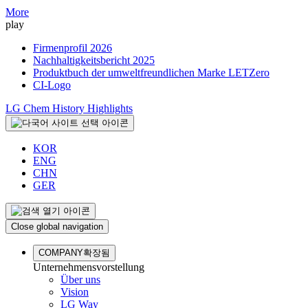
More
play
Firmenprofil 2026
Nachhaltigkeitsbericht 2025
Produktbuch der umweltfreundlichen Marke LETZero
CI-Logo
LG Chem History Highlights
KOR
ENG
CHN
GER
Close global navigation
COMPANY
확장됨
Unternehmensvorstellung
Über uns
Vision
LG Way