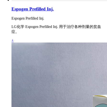
Espogen Prefilled Inj.
Espogen Prefilled Inj.
LG化学 Espogen Prefilled Inj. 用于治疗各种剂量的贫血
症。
+