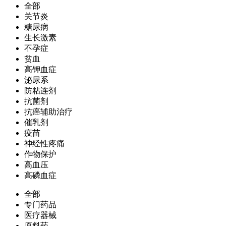
全部
关节炎
糖尿病
生长激素
不孕症
贫血
高钾血症
泌尿系
防粘连剂
抗菌剂
抗癌辅助治疗
催乳剂
疫苗
神经性疼痛
作物保护
高血压
高磷血症
全部
专门药品
医疗器械
原料药