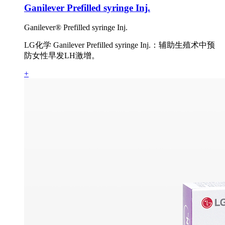
Ganilever Prefilled syringe Inj.
Ganilever® Prefilled syringe Inj.
LG化学 Ganilever Prefilled syringe Inj.：辅助生殖术中预
防女性早发LH激增。
+