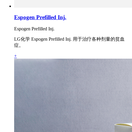
Espogen Prefilled Inj.
Espogen Prefilled Inj.
LG化学 Espogen Prefilled Inj. 用于治疗各种剂量的贫血
症。
+