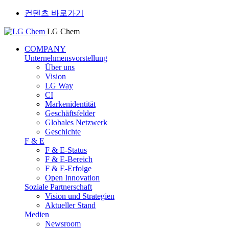
컨텐츠 바로가기
LG Chem
COMPANY
Unternehmensvorstellung
Über uns
Vision
LG Way
CI
Markenidentität
Geschäftsfelder
Globales Netzwerk
Geschichte
F & E
F & E-Status
F & E-Bereich
F & E-Erfolge
Open Innovation
Soziale Partnerschaft
Vision und Strategien
Aktueller Stand
Medien
Newsroom