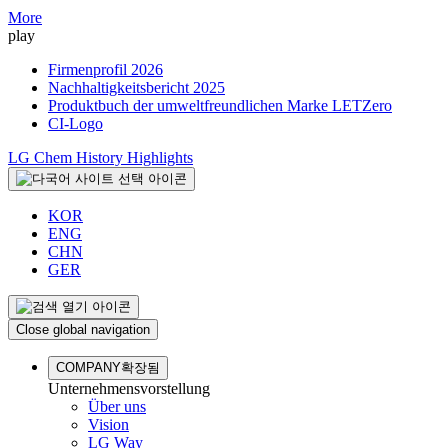
More
play
Firmenprofil 2026
Nachhaltigkeitsbericht 2025
Produktbuch der umweltfreundlichen Marke LETZero
CI-Logo
LG Chem History Highlights
KOR
ENG
CHN
GER
Close global navigation
COMPANY
확장됨
Unternehmensvorstellung
Über uns
Vision
LG Way