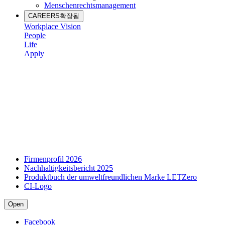
Menschenrechtsmanagement
CAREERS
확장됨
Workplace Vision
People
Life
Apply
Firmenprofil 2026
Nachhaltigkeitsbericht 2025
Produktbuch der umweltfreundlichen Marke LETZero
CI-Logo
Open
Facebook