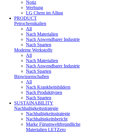
Notiz
Werbung
LG Chem im Alltag
PRODUCT
Petrochemikalien
All
Nach Materialien
Nach Anwendbarer Industrie
Nach Sparten
Moderne Werkstoffe
All
Nach Materialien
Nach Anwendbarer Industrie
Nach Sparten
Biowissenschaften
All
Nach Krankheitsbildern
Nach Produkttypen
Nach Sparten
SUSTAINABILITY
Nachhaltigkeitsstrategie
Nachhaltigkeitsstrategie
Nachhaltigkeitsbericht​
Marke Fürumweltfreundliche
Materialien LETZero