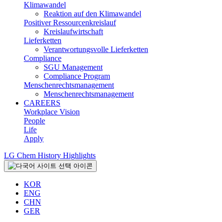
Klimawandel
Reaktion auf den Klimawandel
Positiver Ressourcenkreislauf
Kreislaufwirtschaft
Lieferketten
Verantwortungsvolle Lieferketten
Compliance
SGU Management
Compliance Program
Menschenrechtsmanagement
Menschenrechtsmanagement
CAREERS
Workplace Vision
People
Life
Apply
LG Chem History Highlights
KOR
ENG
CHN
GER