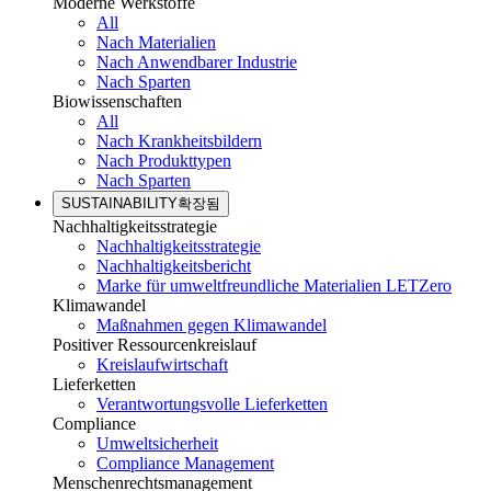
Moderne Werkstoffe
All
Nach Materialien
Nach Anwendbarer Industrie
Nach Sparten
Biowissenschaften
All
Nach Krankheitsbildern
Nach Produkttypen
Nach Sparten
SUSTAINABILITY
확장됨
Nachhaltigkeitsstrategie
Nachhaltigkeitsstrategie
Nachhaltigkeitsbericht
Marke für umweltfreundliche Materialien LETZero
Klimawandel
Maßnahmen gegen Klimawandel
Positiver Ressourcenkreislauf
Kreislaufwirtschaft
Lieferketten
Verantwortungsvolle Lieferketten
Compliance
Umweltsicherheit
Compliance Management
Menschenrechtsmanagement