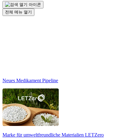
전체 메뉴 열기
Neues Medikament Pipeline
Marke für umweltfreundliche Materialien
LETZero