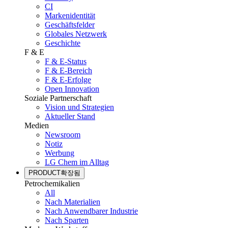
CI
Markenidentität
Geschäftsfelder
Globales Netzwerk
Geschichte
F & E
F & E-Status
F & E-Bereich
F & E-Erfolge
Open Innovation
Soziale Partnerschaft
Vision und Strategien
Aktueller Stand
Medien
Newsroom
Notiz
Werbung
LG Chem im Alltag
PRODUCT
확장됨
Petrochemikalien
All
Nach Materialien
Nach Anwendbarer Industrie
Nach Sparten