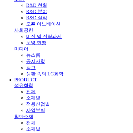
R&D 현황
R&D 분야
R&D 실적
오픈 이노베이션
사회공헌
비전 및 전략과제
운영 현황
미디어
뉴스룸
공지사항
광고
생활 속의 LG화학
PRODUCT
석유화학
전체
소재별
적용산업별
사업부별
첨단소재
전체
소재별