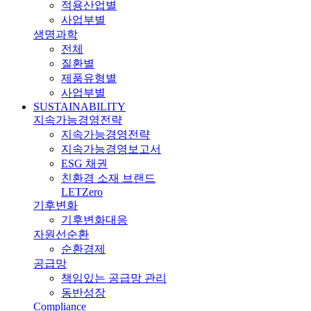
적용산업별
사업부별
생명과학
전체
질환별
제품유형별
사업부별
SUSTAINABILITY
지속가능경영전략
지속가능경영전략
지속가능경영보고서
ESG 채권
친환경 소재 브랜드
LETZero
기후변화
기후변화대응
자원선순환
순환경제
공급망
책임있는 공급망 관리
동반성장
Compliance