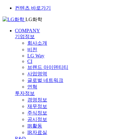
컨텐츠 바로가기
LG화학
COMPANY
기업정보
회사소개
비전
LG Way
CI
브랜드 아이덴티티
사업영역
글로벌 네트워크
연혁
투자정보
경영정보
재무정보
주식정보
공시정보
IR활동
IR자료실
R&D