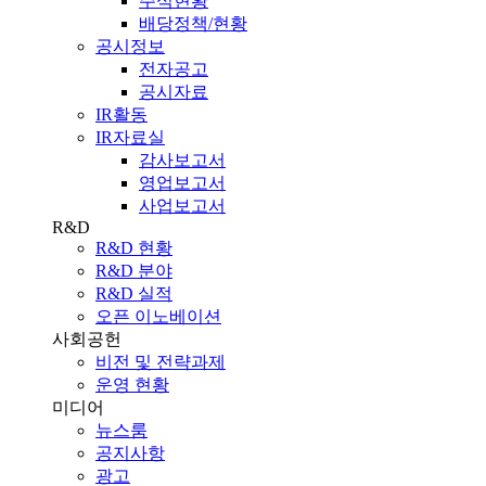
주식현황
배당정책/현황
공시정보
전자공고
공시자료
IR활동
IR자료실
감사보고서
영업보고서
사업보고서
R&D
R&D 현황
R&D 분야
R&D 실적
오픈 이노베이션
사회공헌
비전 및 전략과제
운영 현황
미디어
뉴스룸
공지사항
광고