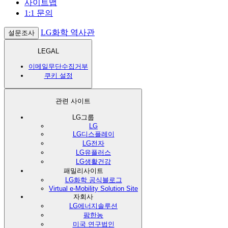
사이트맵
1:1 문의
LG화학 역사관
설문조사
LEGAL
이메일무단수집거부
쿠키 설정
관련 사이트
LG그룹
LG
LG디스플레이
LG전자
LG유플러스
LG생활건강
패밀리사이트
LG화학 공식블로그
Virtual e-Mobility Solution Site
자회사
LG에너지솔루션
팜한농
미국 연구법인