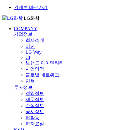
컨텐츠 바로가기
LG화학
COMPANY
기업정보
회사소개
비전
LG Way
CI
브랜드 아이덴티티
사업영역
글로벌 네트워크
연혁
투자정보
경영정보
재무정보
주식정보
공시정보
IR활동
IR자료실
R&D