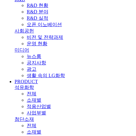
R&D 현황
R&D 분야
R&D 실적
오픈 이노베이션
사회공헌
비전 및 전략과제
운영 현황
미디어
뉴스룸
공지사항
광고
생활 속의 LG화학
PRODUCT
석유화학
전체
소재별
적용산업별
사업부별
첨단소재
전체
소재별