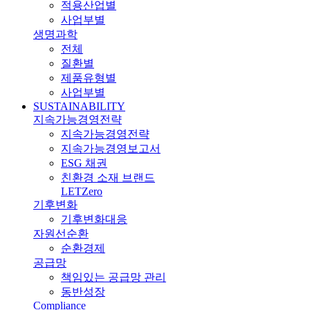
적용산업별
사업부별
생명과학
전체
질환별
제품유형별
사업부별
SUSTAINABILITY
지속가능경영전략
지속가능경영전략
지속가능경영보고서
ESG 채권
친환경 소재 브랜드
LETZero
기후변화
기후변화대응
자원선순환
순환경제
공급망
책임있는 공급망 관리
동반성장
Compliance