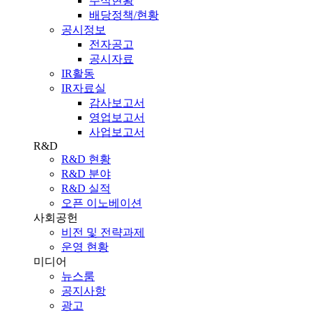
주식현황
배당정책/현황
공시정보
전자공고
공시자료
IR활동
IR자료실
감사보고서
영업보고서
사업보고서
R&D
R&D 현황
R&D 분야
R&D 실적
오픈 이노베이션
사회공헌
비전 및 전략과제
운영 현황
미디어
뉴스룸
공지사항
광고