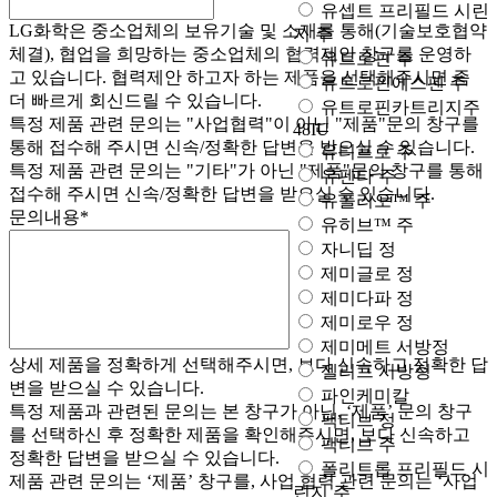
유셉트 프리필드 시린
LG화학은 중소업체의 보유기술 및 소재를 통해(기술보호협약
지 주
체결), 협업을 희망하는 중소업체의 협력제안 창구를 운영하
유트로핀 주
고 있습니다. 협력제안 하고자 하는 제품을 선택해주시면 좀
유트로핀에스펜 주
더 빠르게 회신드릴 수 있습니다.
유트로핀카트리지주
특정 제품 관련 문의는 "사업협력"이 아닌 "
제품
"문의 창구를
48IU
통해 접수해 주시면 신속/정확한 답변을 받으실 수 있습니다.
유티프로 주
특정 제품 관련 문의는 "기타"가 아닌 "
제품
"문의 창구를 통해
유펜타 주
접수해 주시면 신속/정확한 답변을 받으실 수 있습니다.
유폴리오™ 주
문의내용
*
유히브™ 주
자니딥 정
제미글로 정
제미다파 정
제미로우 정
제미메트 서방정
상세 제품을 정확하게 선택해주시면, 보다 신속하고 정확한 답
젤리프 서방정
변을 받으실 수 있습니다.
파인케미칼
특정 제품과 관련된 문의는 본 창구가 아닌, ‘제품’ 문의 창구
팩티브 정
를 선택하신 후 정확한 제품을 확인해주시면, 보다 신속하고
팩티브 주
정확한 답변을 받으실 수 있습니다.
폴리트롭 프리필드 시
제품 관련 문의는 ‘제품’ 창구를, 사업 협력 관련 문의는 ‘사업
린지 주