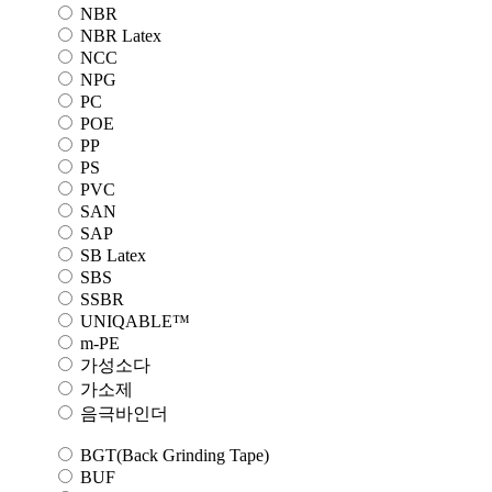
NBR
NBR Latex
NCC
NPG
PC
POE
PP
PS
PVC
SAN
SAP
SB Latex
SBS
SSBR
UNIQABLE™
m-PE
가성소다
가소제
음극바인더
BGT(Back Grinding Tape)
BUF