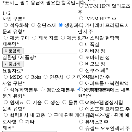
*
표시는 필수 응답이 필요한 항목입니다.
IVF-M HP™ 멀티도즈
주
1
/ 2
사업 구분
*
IVF-M HP™ 주
석유화학
첨단소재
생명과학
가니레버 프리필드 시
문의 유형
*
린지 주
제품 구매
제품 자료
제품 협력
네스티칼 현탁액
제품명
*
네폭실
레바캄 정
제품검색
질환명 / 제품명
*
로바티탄 정
비모보 정
제품검색
산쿠소 패취
요청자료
*
시노비안 주
MSDS
Rohs
인증서
기타 인증서
사업 구분
*
애피트롤 내복현탁액
석유화학본부
첨단소재본부
생명과학본부
애피트롤 이에스 내복
문의 유형
*
현탁액
원재료
기술
생산
물류
기타
임상시험
에스포젠 주
문의 유형
*
에스포젠 프리필드 주
협력회사 내 고충
구매 관련 개선 제안
거래 관계 애
유리토스 정
로사항
기타
유박스B 주
제목
*
유셉트 오토인젝터 주