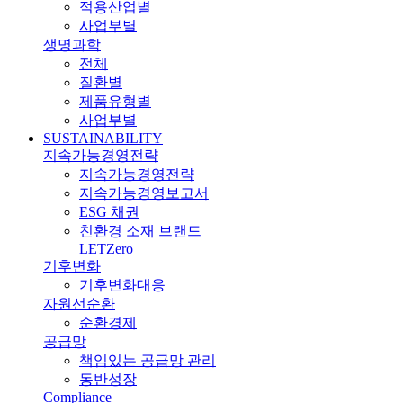
적용산업별
사업부별
생명과학
전체
질환별
제품유형별
사업부별
SUSTAINABILITY
지속가능경영전략
지속가능경영전략
지속가능경영보고서
ESG 채권
친환경 소재 브랜드
LETZero
기후변화
기후변화대응
자원선순환
순환경제
공급망
책임있는 공급망 관리
동반성장
Compliance