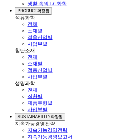
생활 속의 LG화학
PRODUCT
확장됨
석유화학
전체
소재별
적용산업별
사업부별
첨단소재
전체
소재별
적용산업별
사업부별
생명과학
전체
질환별
제품유형별
사업부별
SUSTAINABILITY
확장됨
지속가능경영전략
지속가능경영전략
지속가능경영보고서