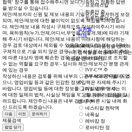
협력’ 창구를 통해 접수해주시면 보다 신속하고 정확한 답변
프로테스칼
을 받으실 수 있습니다.
히루안 주
제안/제보자의 신원 및 제보 내용의 기밀유지는 철저하게 보장
히루안플러스 주
되며, 제안/제보에 대한 불이익이 없도록 책임을 다하겠습니
다. 제안/제보 내용 작성시 구체적으로 작성하여주시기 바라
질환별
며, 육하원칙(누가,언제,어디서,무엇을,어떻게,왜)에 따라 기재
전체
해 주시기 바랍니다. 제안/제보 내용이 아래사항에 해당하는
경우 검토 대상에서 제외될 수 있음을 알려드립니다. - 내용이
아래 목록에서 제품명을 선택하
구체적으로 기술 되지 않은 경우 - 허위 사실 또는 일방적 주장
거나, 검색창을 이용해서 원하는
에 따른 대상자 명예 훼손한 경우 - 당사에서 법적으로 조치할
제품을 검색하세요.
수 없는 역할을 요구한 경우 - 당사와 제안/제보자간 분쟁 관계
IVF-C™ 주
에 있는 경우
작성하신 내용은 검토를 위해 내부의 유관부서와 공유될 수 있
IVF-M HP™ 멀티도즈
으니, 영업비밀 등과 같은 민감한 정보 입력은 자제해 주시기
주
바랍니다. 영업비밀 등에 대한 정보를 올리실 경우 당사는 이
IVF-M HP™ 주
에 대한 일체의 법적, 사실상 책임을 부담할 의무가 없음을 알
가니레버 프리필드 시
려드립니다. 제안주신 내용은 내부 검토 후 빠른 시일 내에 회
린지 주
신 드리도록 하겠습니다.
네스티칼 현탁액
다음
이전
문의하기
네폭실
제품검색
레바캄 정
팝업 닫기
로바티탄 정