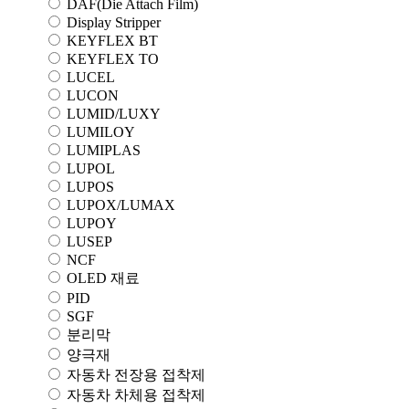
DAF(Die Attach Film)
Display Stripper
KEYFLEX BT
KEYFLEX TO
LUCEL
LUCON
LUMID/LUXY
LUMILOY
LUMIPLAS
LUPOL
LUPOS
LUPOX/LUMAX
LUPOY
LUSEP
NCF
OLED 재료
PID
SGF
분리막
양극재
자동차 전장용 접착제
자동차 차체용 접착제