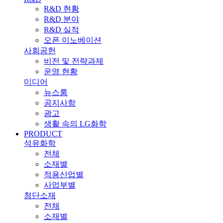
R&D 현황
R&D 분야
R&D 실적
오픈 이노베이션
사회공헌
비전 및 전략과제
운영 현황
미디어
뉴스룸
공지사항
광고
생활 속의 LG화학
PRODUCT
석유화학
전체
소재별
적용산업별
사업부별
첨단소재
전체
소재별