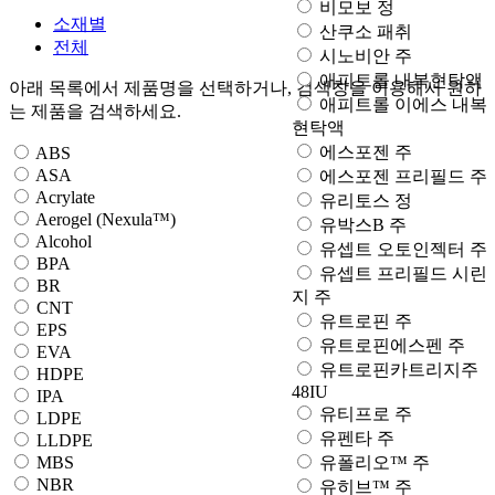
비모보 정
소재별
산쿠소 패취
전체
시노비안 주
애피트롤 내복현탁액
아래 목록에서 제품명을 선택하거나, 검색창을 이용해서 원하
애피트롤 이에스 내복
는 제품을 검색하세요.
현탁액
에스포젠 주
ABS
ASA
에스포젠 프리필드 주
Acrylate
유리토스 정
Aerogel (Nexula™)
유박스B 주
Alcohol
유셉트 오토인젝터 주
BPA
유셉트 프리필드 시린
BR
지 주
CNT
유트로핀 주
EPS
유트로핀에스펜 주
EVA
유트로핀카트리지주
HDPE
48IU
IPA
유티프로 주
LDPE
유펜타 주
LLDPE
MBS
유폴리오™ 주
NBR
유히브™ 주