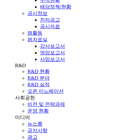
주식현황
배당정책/현황
공시정보
전자공고
공시자료
IR활동
IR자료실
감사보고서
영업보고서
사업보고서
R&D
R&D 현황
R&D 분야
R&D 실적
오픈 이노베이션
사회공헌
비전 및 전략과제
운영 현황
미디어
뉴스룸
공지사항
광고