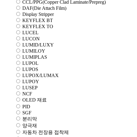
CCL/PPG(Copper Clad Laminate/Prepreg)
DAF(Die Attach Film)
Display Stripper
KEYFLEX BT
KEYFLEX TO
LUCEL
LUCON
LUMID/LUXY
LUMILOY
LUMIPLAS
LUPOL
LUPOS
LUPOX/LUMAX
LUPOY
LUSEP
NCF
OLED 재료
PID
SGF
분리막
양극재
자동차 전장용 접착제