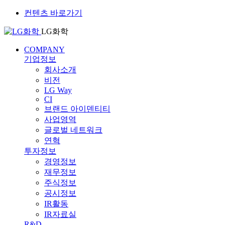
컨텐츠 바로가기
LG화학
COMPANY
기업정보
회사소개
비전
LG Way
CI
브랜드 아이덴티티
사업영역
글로벌 네트워크
연혁
투자정보
경영정보
재무정보
주식정보
공시정보
IR활동
IR자료실
R&D