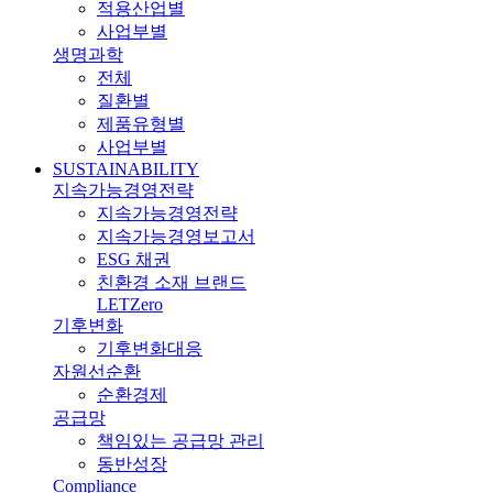
적용산업별
사업부별
생명과학
전체
질환별
제품유형별
사업부별
SUSTAINABILITY
지속가능경영전략
지속가능경영전략
지속가능경영보고서
ESG 채권
친환경 소재 브랜드
LETZero
기후변화
기후변화대응
자원선순환
순환경제
공급망
책임있는 공급망 관리
동반성장
Compliance