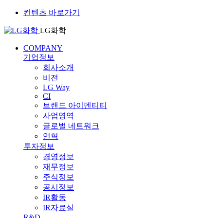
컨텐츠 바로가기
LG화학
COMPANY
기업정보
회사소개
비전
LG Way
CI
브랜드 아이덴티티
사업영역
글로벌 네트워크
연혁
투자정보
경영정보
재무정보
주식정보
공시정보
IR활동
IR자료실
R&D