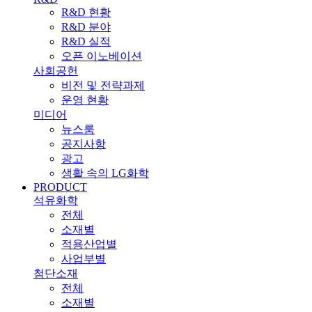
R&D 현황
R&D 분야
R&D 실적
오픈 이노베이션
사회공헌
비전 및 전략과제
운영 현황
미디어
뉴스룸
공지사항
광고
생활 속의 LG화학
PRODUCT
석유화학
전체
소재별
적용산업별
사업부별
첨단소재
전체
소재별