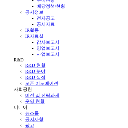
주식현황
배당정책/현황
공시정보
전자공고
공시자료
IR활동
IR자료실
감사보고서
영업보고서
사업보고서
R&D
R&D 현황
R&D 분야
R&D 실적
오픈 이노베이션
사회공헌
비전 및 전략과제
운영 현황
미디어
뉴스룸
공지사항
광고