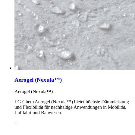
Aerogel (Nexula™)
Aerogel (Nexula™)
LG Chem Aerogel (Nexula™) bietet höchste Dämmleistung
und Flexibilität für nachhaltige Anwendungen in Mobilität,
Luftfahrt und Bauwesen.
+