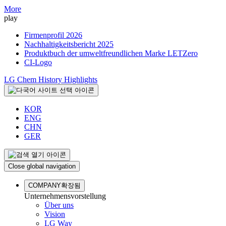
More
play
Firmenprofil 2026
Nachhaltigkeitsbericht 2025
Produktbuch der umweltfreundlichen Marke LETZero
CI-Logo
LG Chem History Highlights
KOR
ENG
CHN
GER
Close global navigation
COMPANY
확장됨
Unternehmensvorstellung
Über uns
Vision
LG Way