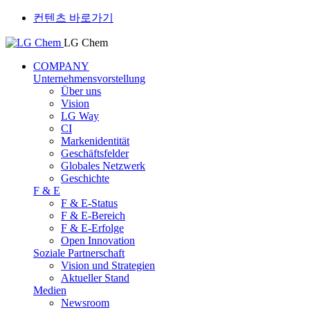
컨텐츠 바로가기
LG Chem
COMPANY
Unternehmensvorstellung
Über uns
Vision
LG Way
CI
Markenidentität
Geschäftsfelder
Globales Netzwerk
Geschichte
F & E
F & E-Status
F & E-Bereich
F & E-Erfolge
Open Innovation
Soziale Partnerschaft
Vision und Strategien
Aktueller Stand
Medien
Newsroom