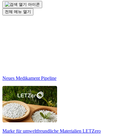
전체 메뉴 열기
Neues Medikament Pipeline
Marke für umweltfreundliche Materialien
LETZero
N