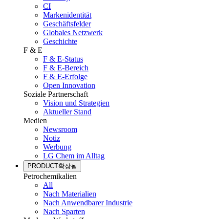
CI
Markenidentität
Geschäftsfelder
Globales Netzwerk
Geschichte
F & E
F & E-Status
F & E-Bereich
F & E-Erfolge
Open Innovation
Soziale Partnerschaft
Vision und Strategien
Aktueller Stand
Medien
Newsroom
Notiz
Werbung
LG Chem im Alltag
PRODUCT
확장됨
Petrochemikalien
All
Nach Materialien
Nach Anwendbarer Industrie
Nach Sparten