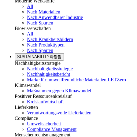
Moderne Werkstoffe
All
Nach Materialien
Nach Anwendbarer Industrie
Nach Sparten
Biowissenschaften
All
Nach Krankheitsbildern
Nach Produkttypen
Nach Sparten
SUSTAINABILITY
확장됨
Nachhaltigkeitsstrategie
Nachhaltigkeitsstrategie
Nachhaltigkeitsbericht
Marke für umweltfreundliche Materialien LETZero
Klimawandel
Maßnahmen gegen Klimawandel
Positiver Ressourcenkreislauf
Kreislaufwirtschaft
Lieferketten
Verantwortungsvolle Lieferketten
Compliance
Umweltsicherheit
Compliance Management
Menschenrechtsmanagement