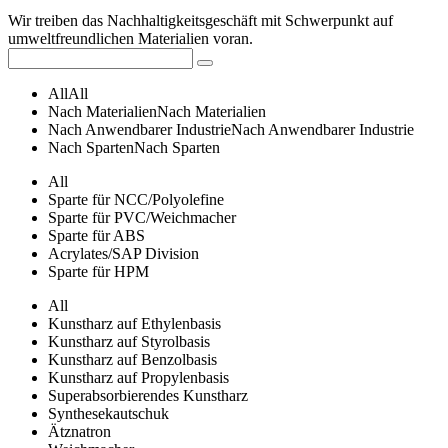
Wir treiben das Nachhaltigkeitsgeschäft mit Schwerpunkt auf
umweltfreundlichen Materialien voran.
All
All
Nach Materialien
Nach Materialien
Nach Anwendbarer Industrie
Nach Anwendbarer Industrie
Nach Sparten
Nach Sparten
All
Sparte für NCC/Polyolefine
Sparte für PVC/Weichmacher
Sparte für ABS
Acrylates/SAP Division
Sparte für HPM
All
Kunstharz auf Ethylenbasis
Kunstharz auf Styrolbasis
Kunstharz auf Benzolbasis
Kunstharz auf Propylenbasis
Superabsorbierendes Kunstharz
Synthesekautschuk
Ätznatron