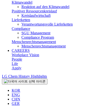
Klimawandel
Reaktion auf den Klimawandel
Positiver Ressourcenkreislauf
Kreislaufwirtschaft
Lieferketten
Verantwortungsvolle Lieferketten
Compliance
SGU Management
Compliance Program
Menschenrechtsmanagement
Menschenrechtsmanagement
CAREERS
Workplace Vision
People
Life
Apply
LG Chem History Highlights
KOR
ENG
CHN
GER