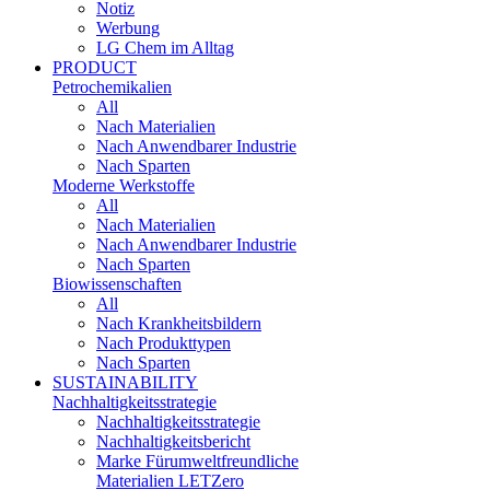
Notiz
Werbung
LG Chem im Alltag
PRODUCT
Petrochemikalien
All
Nach Materialien
Nach Anwendbarer Industrie
Nach Sparten
Moderne Werkstoffe
All
Nach Materialien
Nach Anwendbarer Industrie
Nach Sparten
Biowissenschaften
All
Nach Krankheitsbildern
Nach Produkttypen
Nach Sparten
SUSTAINABILITY
Nachhaltigkeitsstrategie
Nachhaltigkeitsstrategie
Nachhaltigkeitsbericht​
Marke Fürumweltfreundliche
Materialien LETZero