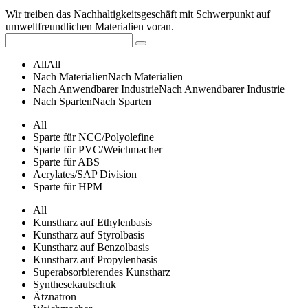
Wir treiben das Nachhaltigkeitsgeschäft mit Schwerpunkt auf
umweltfreundlichen Materialien voran.
All
All
Nach Materialien
Nach Materialien
Nach Anwendbarer Industrie
Nach Anwendbarer Industrie
Nach Sparten
Nach Sparten
All
Sparte für NCC/Polyolefine
Sparte für PVC/Weichmacher
Sparte für ABS
Acrylates/SAP Division
Sparte für HPM
All
Kunstharz auf Ethylenbasis
Kunstharz auf Styrolbasis
Kunstharz auf Benzolbasis
Kunstharz auf Propylenbasis
Superabsorbierendes Kunstharz
Synthesekautschuk
Ätznatron