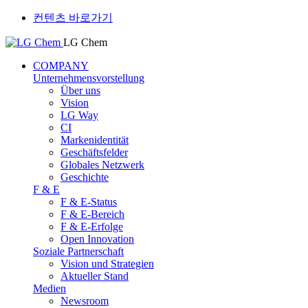
컨텐츠 바로가기
LG Chem
COMPANY
Unternehmensvorstellung
Über uns
Vision
LG Way
CI
Markenidentität
Geschäftsfelder
Globales Netzwerk
Geschichte
F & E
F & E-Status
F & E-Bereich
F & E-Erfolge
Open Innovation
Soziale Partnerschaft
Vision und Strategien
Aktueller Stand
Medien
Newsroom