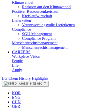
Klimawandel
Reaktion auf den Klimawandel
Positiver Ressourcenkreislauf
Kreislaufwirtschaft
Lieferketten
Verantwortungsvolle Lieferketten
Compliance
SGU Management
Compliance Program
Menschenrechtsmanagement
Menschenrechtsmanagement
CAREERS
Workplace Vision
People
Life
Apply
LG Chem History Highlights
KOR
ENG
CHN
GER