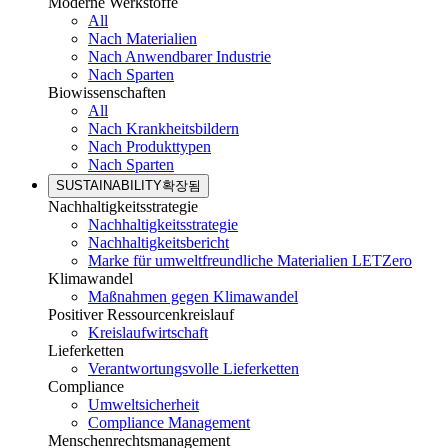
Moderne Werkstoffe
All
Nach Materialien
Nach Anwendbarer Industrie
Nach Sparten
Biowissenschaften
All
Nach Krankheitsbildern
Nach Produkttypen
Nach Sparten
SUSTAINABILITY
확장됨
Nachhaltigkeitsstrategie
Nachhaltigkeitsstrategie
Nachhaltigkeitsbericht
Marke für umweltfreundliche Materialien LETZero
Klimawandel
Maßnahmen gegen Klimawandel
Positiver Ressourcenkreislauf
Kreislaufwirtschaft
Lieferketten
Verantwortungsvolle Lieferketten
Compliance
Umweltsicherheit
Compliance Management
Menschenrechtsmanagement