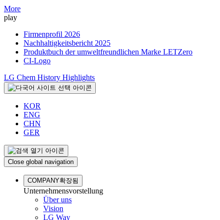
More
play
Firmenprofil 2026
Nachhaltigkeitsbericht 2025
Produktbuch der umweltfreundlichen Marke LETZero
CI-Logo
LG Chem History Highlights
KOR
ENG
CHN
GER
Close global navigation
COMPANY
확장됨
Unternehmensvorstellung
Über uns
Vision
LG Way