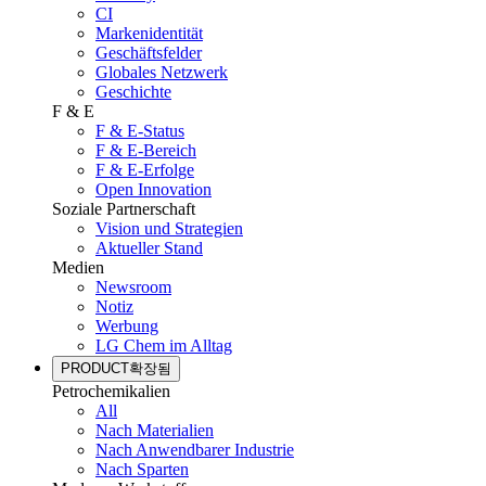
CI
Markenidentität
Geschäftsfelder
Globales Netzwerk
Geschichte
F & E
F & E-Status
F & E-Bereich
F & E-Erfolge
Open Innovation
Soziale Partnerschaft
Vision und Strategien
Aktueller Stand
Medien
Newsroom
Notiz
Werbung
LG Chem im Alltag
PRODUCT
확장됨
Petrochemikalien
All
Nach Materialien
Nach Anwendbarer Industrie
Nach Sparten