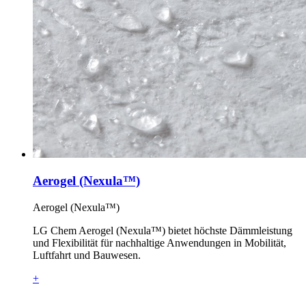
Aerogel (Nexula™)
Aerogel (Nexula™)
LG Chem Aerogel (Nexula™) bietet höchste Dämmleistung
und Flexibilität für nachhaltige Anwendungen in Mobilität,
Luftfahrt und Bauwesen.
+