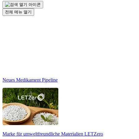
전체 메뉴 열기
Neues Medikament Pipeline
Marke für umweltfreundliche Materialien
LETZero
N