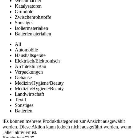
Weichmacher
Katalysatoren
Grundöle
Zwischenrohstoffe
Sonstiges
Isoliermaterialien
Batteriematerialien
All
Automobile
Haushaltsgeräte
Elektrisch/Elektronisch
Architektur/Bau
Verpackungen
Gehäuse
Medizin/Hygiene/Beauty
Medizin/Hygiene/Beauty
Landwirtschaft
Textil
Sonstiges
Batterien
i
Es können mehrere Produktkategorien zur Ansicht ausgewählt
werden. Diese Aktion kann jedoch nicht ausgeführt werden, wenn
„alle“ aktiviert ist.
Ergebnisse "
33
"