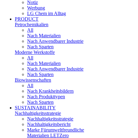
Notiz
Werbung
LG Chem im Alltag
PRODUCT
Petrochemikalien
All
Nach Materialien
Nach Anwendbarer Industrie
Nach Sparten
Moderne Werkstoffe
All
Nach Materialien
Nach Anwendbarer Industrie
Nach Sparten
Biowissenschaften
All
Nach Krankheitsbildern
Nach Produkttypen
Nach Sparten
SUSTAINABILITY
Nachhaltigkeitsstrategie
Nachhaltigkeitsstrategie
Nachhaltigkeitsbericht​
Marke Fürumweltfreundliche
Materialien LETZero