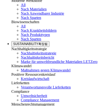
Moderne Werkstoffe
All
Nach Materialien
Nach Anwendbarer Industrie
Nach Sparten
Biowissenschaften
All
Nach Krankheitsbildern
Nach Produkttypen
Nach Sparten
SUSTAINABILITY
확장됨
Nachhaltigkeitsstrategie
Nachhaltigkeitsstrategie
Nachhaltigkeitsbericht
Marke für umweltfreundliche Materialien LETZero
Klimawandel
Maßnahmen gegen Klimawandel
Positiver Ressourcenkreislauf
Kreislaufwirtschaft
Lieferketten
Verantwortungsvolle Lieferketten
Compliance
Umweltsicherheit
Compliance Management
Menschenrechtsmanagement