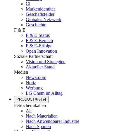
CI
Markenidentität
Geschäftsfelder
Globales Netzwerk
Geschichte
F & E
F & E-Status
F & E-Bereich
F & E-Erfolge
Open Innovation
Soziale Partnerschaft
Vision und Strategien
Aktueller Stand
Medien
Newsroom
Notiz
Werbung
LG Chem im Alltag
PRODUCT
확장됨
Petrochemikalien
All
Nach Materialien
Nach Anwendbarer Industrie
Nach Sparten