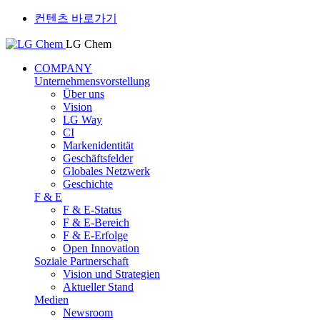
컨텐츠 바로가기
LG Chem
COMPANY
Unternehmensvorstellung
Über uns
Vision
LG Way
CI
Markenidentität
Geschäftsfelder
Globales Netzwerk
Geschichte
F & E
F & E-Status
F & E-Bereich
F & E-Erfolge
Open Innovation
Soziale Partnerschaft
Vision und Strategien
Aktueller Stand
Medien
Newsroom