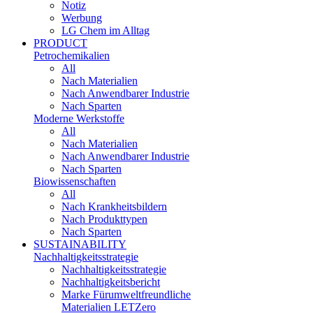
Notiz
Werbung
LG Chem im Alltag
PRODUCT
Petrochemikalien
All
Nach Materialien
Nach Anwendbarer Industrie
Nach Sparten
Moderne Werkstoffe
All
Nach Materialien
Nach Anwendbarer Industrie
Nach Sparten
Biowissenschaften
All
Nach Krankheitsbildern
Nach Produkttypen
Nach Sparten
SUSTAINABILITY
Nachhaltigkeitsstrategie
Nachhaltigkeitsstrategie
Nachhaltigkeitsbericht​
Marke Fürumweltfreundliche
Materialien LETZero