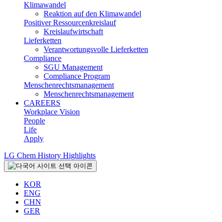
Klimawandel
Reaktion auf den Klimawandel
Positiver Ressourcenkreislauf
Kreislaufwirtschaft
Lieferketten
Verantwortungsvolle Lieferketten
Compliance
SGU Management
Compliance Program
Menschenrechtsmanagement
Menschenrechtsmanagement
CAREERS
Workplace Vision
People
Life
Apply
LG Chem History Highlights
KOR
ENG
CHN
GER