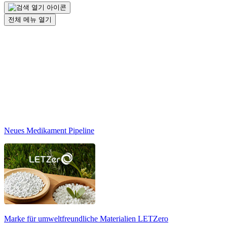
전체 메뉴 열기
Neues Medikament Pipeline
Marke für umweltfreundliche Materialien
LETZero