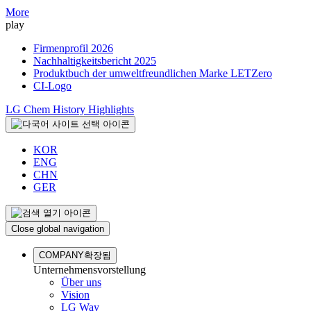
More
play
Firmenprofil 2026
Nachhaltigkeitsbericht 2025
Produktbuch der umweltfreundlichen Marke LETZero
CI-Logo
LG Chem History Highlights
KOR
ENG
CHN
GER
Close global navigation
COMPANY
확장됨
Unternehmensvorstellung
Über uns
Vision
LG Way