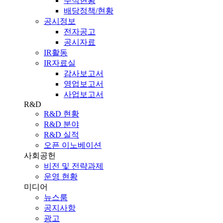
주식현황
배당정책/현황
공시정보
전자공고
공시자료
IR활동
IR자료실
감사보고서
영업보고서
사업보고서
R&D
R&D 현황
R&D 분야
R&D 실적
오픈 이노베이션
사회공헌
비전 및 전략과제
운영 현황
미디어
뉴스룸
공지사항
광고