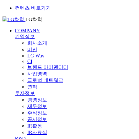
컨텐츠 바로가기
LG화학
COMPANY
기업정보
회사소개
비전
LG Way
CI
브랜드 아이덴티티
사업영역
글로벌 네트워크
연혁
투자정보
경영정보
재무정보
주식정보
공시정보
IR활동
IR자료실
R&D