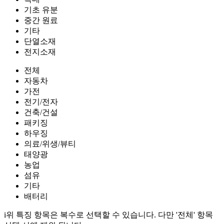
기초 유분
중간 원료
기타
단열소재
전지소재
전체
자동차
가전
전기/전자
건축/건설
패키징
하우징
의료/위생/뷰티
태양광
농업
섬유
기타
배터리
i
위 특징 항목은 복수로 선택할 수 있습니다. 다만 '전체' 항목