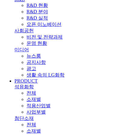
R&D 현황
R&D 분야
R&D 실적
오픈 이노베이션
사회공헌
비전 및 전략과제
운영 현황
미디어
뉴스룸
공지사항
광고
생활 속의 LG화학
PRODUCT
석유화학
전체
소재별
적용산업별
사업부별
첨단소재
전체
소재별