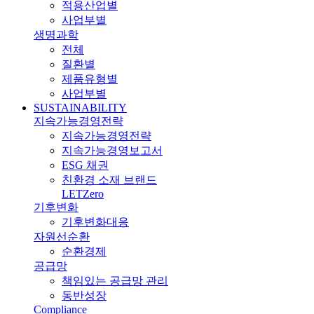
적용산업별
사업부별
생명과학
전체
질환별
제품유형별
사업부별
SUSTAINABILITY
지속가능경영전략
지속가능경영전략
지속가능경영보고서
ESG 채권
친환경 소재 브랜드
LETZero
기후변화
기후변화대응
자원선순환
순환경제
공급망
책임있는 공급망 관리
동반성장
Compliance