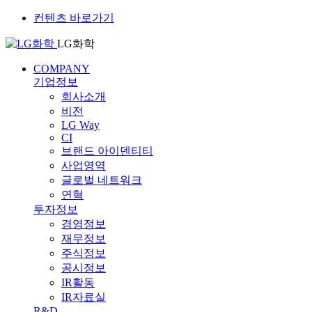
컨텐츠 바로가기
LG화학
COMPANY
기업정보
회사소개
비전
LG Way
CI
브랜드 아이덴티티
사업영역
글로벌 네트워크
연혁
투자정보
경영정보
재무정보
주식정보
공시정보
IR활동
IR자료실
R&D