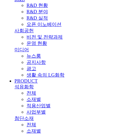
R&D 현황
R&D 분야
R&D 실적
오픈 이노베이션
사회공헌
비전 및 전략과제
운영 현황
미디어
뉴스룸
공지사항
광고
생활 속의 LG화학
PRODUCT
석유화학
전체
소재별
적용산업별
사업부별
첨단소재
전체
소재별