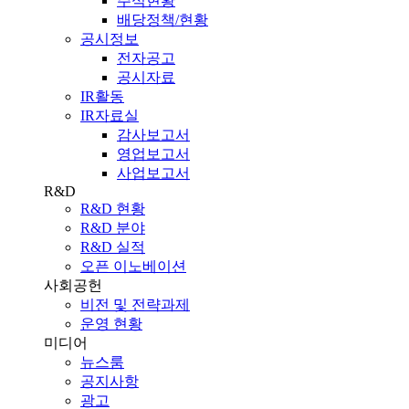
주식현황
배당정책/현황
공시정보
전자공고
공시자료
IR활동
IR자료실
감사보고서
영업보고서
사업보고서
R&D
R&D 현황
R&D 분야
R&D 실적
오픈 이노베이션
사회공헌
비전 및 전략과제
운영 현황
미디어
뉴스룸
공지사항
광고