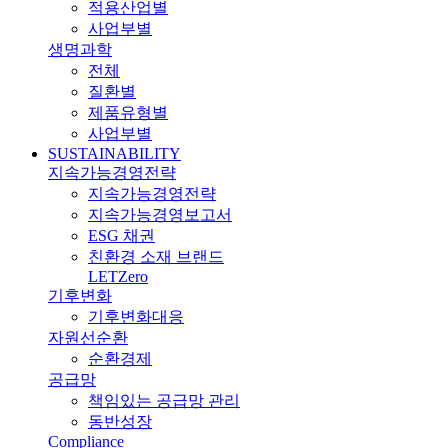
적용산업별
사업부별
생명과학
전체
질환별
제품유형별
사업부별
SUSTAINABILITY
지속가능경영전략
지속가능경영전략
지속가능경영보고서
ESG 채권
친환경 소재 브랜드
LETZero
기후변화
기후변화대응
자원선순환
순환경제
공급망
책임있는 공급망 관리
동반성장
Compliance