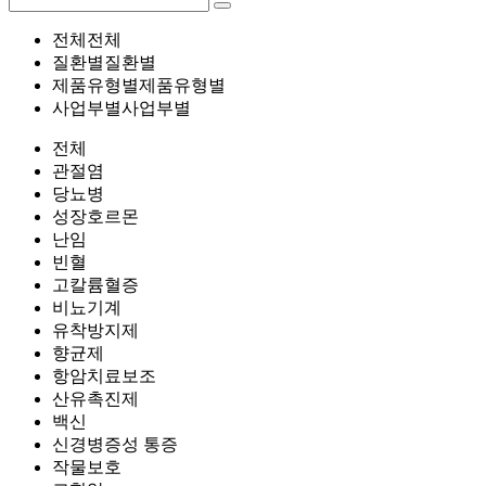
전체
전체
질환별
질환별
제품유형별
제품유형별
사업부별
사업부별
전체
관절염
당뇨병
성장호르몬
난임
빈혈
고칼륨혈증
비뇨기계
유착방지제
향균제
항암치료보조
산유촉진제
백신
신경병증성 통증
작물보호