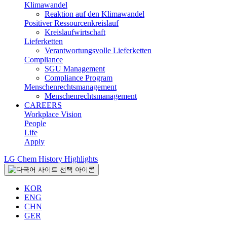
Klimawandel
Reaktion auf den Klimawandel
Positiver Ressourcenkreislauf
Kreislaufwirtschaft
Lieferketten
Verantwortungsvolle Lieferketten
Compliance
SGU Management
Compliance Program
Menschenrechtsmanagement
Menschenrechtsmanagement
CAREERS
Workplace Vision
People
Life
Apply
LG Chem History Highlights
KOR
ENG
CHN
GER