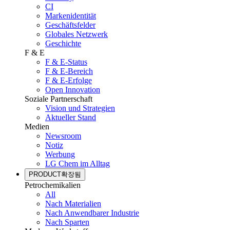
CI
Markenidentität
Geschäftsfelder
Globales Netzwerk
Geschichte
F & E
F & E-Status
F & E-Bereich
F & E-Erfolge
Open Innovation
Soziale Partnerschaft
Vision und Strategien
Aktueller Stand
Medien
Newsroom
Notiz
Werbung
LG Chem im Alltag
PRODUCT
확장됨
Petrochemikalien
All
Nach Materialien
Nach Anwendbarer Industrie
Nach Sparten