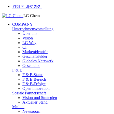
컨텐츠 바로가기
LG Chem
COMPANY
Unternehmensvorstellung
Über uns
Vision
LG Way
CI
Markenidentität
Geschäftsfelder
Globales Netzwerk
Geschichte
F & E
F & E-Status
F & E-Bereich
F & E-Erfolge
Open Innovation
Soziale Partnerschaft
Vision und Strategien
Aktueller Stand
Medien
Newsroom