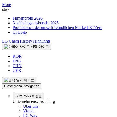
More
play
Firmenprofil 2026
Nachhaltigkeitsbericht 2025
Produktbuch der umweltfreundlichen Marke LETZero
CI-Logo
LG Chem History Highlights
KOR
ENG
CHN
GER
Close global navigation
COMPANY
확장됨
Unternehmensvorstellung
Über uns
Vision
LG Way