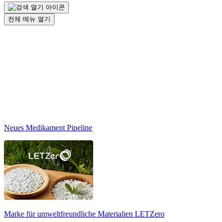
전체 메뉴 열기
Neues Medikament Pipeline
Marke für umweltfreundliche Materialien
LETZero
N