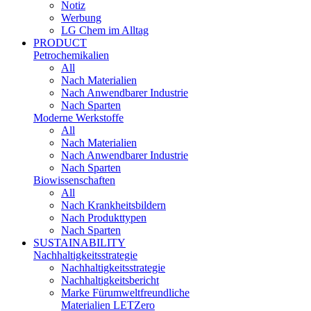
Notiz
Werbung
LG Chem im Alltag
PRODUCT
Petrochemikalien
All
Nach Materialien
Nach Anwendbarer Industrie
Nach Sparten
Moderne Werkstoffe
All
Nach Materialien
Nach Anwendbarer Industrie
Nach Sparten
Biowissenschaften
All
Nach Krankheitsbildern
Nach Produkttypen
Nach Sparten
SUSTAINABILITY
Nachhaltigkeitsstrategie
Nachhaltigkeitsstrategie
Nachhaltigkeitsbericht​
Marke Fürumweltfreundliche
Materialien LETZero