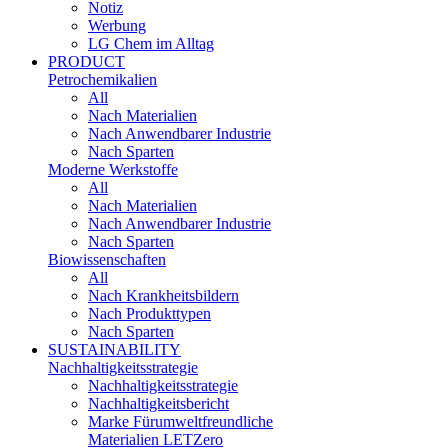
Notiz
Werbung
LG Chem im Alltag
PRODUCT
Petrochemikalien
All
Nach Materialien
Nach Anwendbarer Industrie
Nach Sparten
Moderne Werkstoffe
All
Nach Materialien
Nach Anwendbarer Industrie
Nach Sparten
Biowissenschaften
All
Nach Krankheitsbildern
Nach Produkttypen
Nach Sparten
SUSTAINABILITY
Nachhaltigkeitsstrategie
Nachhaltigkeitsstrategie
Nachhaltigkeitsbericht​
Marke Fürumweltfreundliche
Materialien LETZero