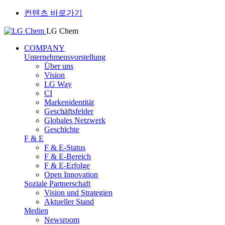
컨텐츠 바로가기
LG Chem
COMPANY
Unternehmensvorstellung
Über uns
Vision
LG Way
CI
Markenidentität
Geschäftsfelder
Globales Netzwerk
Geschichte
F & E
F & E-Status
F & E-Bereich
F & E-Erfolge
Open Innovation
Soziale Partnerschaft
Vision und Strategien
Aktueller Stand
Medien
Newsroom