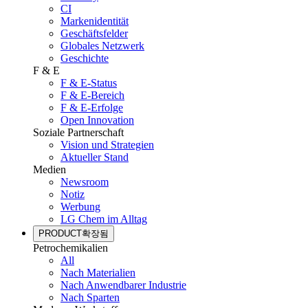
CI
Markenidentität
Geschäftsfelder
Globales Netzwerk
Geschichte
F & E
F & E-Status
F & E-Bereich
F & E-Erfolge
Open Innovation
Soziale Partnerschaft
Vision und Strategien
Aktueller Stand
Medien
Newsroom
Notiz
Werbung
LG Chem im Alltag
PRODUCT
확장됨
Petrochemikalien
All
Nach Materialien
Nach Anwendbarer Industrie
Nach Sparten