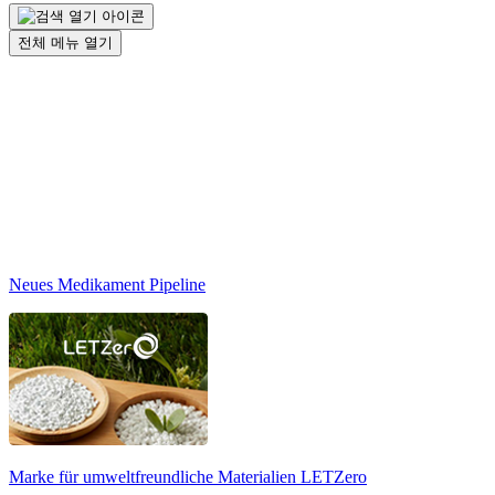
전체 메뉴 열기
Neues Medikament Pipeline
Marke für umweltfreundliche Materialien
LETZero
N