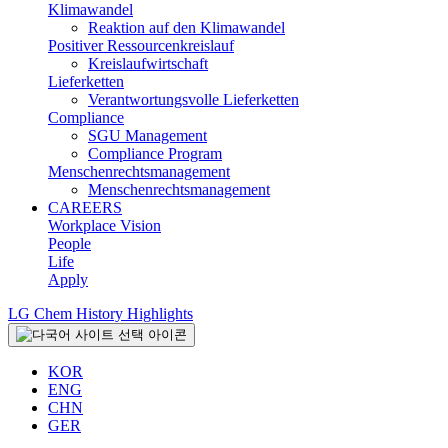
Klimawandel
Reaktion auf den Klimawandel
Positiver Ressourcenkreislauf
Kreislaufwirtschaft
Lieferketten
Verantwortungsvolle Lieferketten
Compliance
SGU Management
Compliance Program
Menschenrechtsmanagement
Menschenrechtsmanagement
CAREERS
Workplace Vision
People
Life
Apply
LG Chem History Highlights
KOR
ENG
CHN
GER