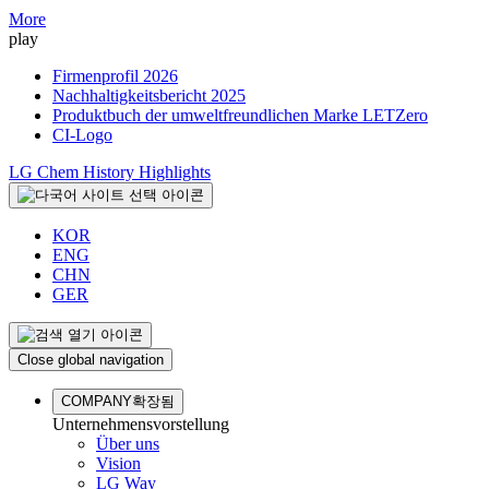
More
play
Firmenprofil 2026
Nachhaltigkeitsbericht 2025
Produktbuch der umweltfreundlichen Marke LETZero
CI-Logo
LG Chem History Highlights
KOR
ENG
CHN
GER
Close global navigation
COMPANY
확장됨
Unternehmensvorstellung
Über uns
Vision
LG Way