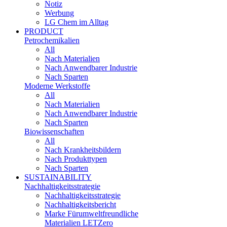
Notiz
Werbung
LG Chem im Alltag
PRODUCT
Petrochemikalien
All
Nach Materialien
Nach Anwendbarer Industrie
Nach Sparten
Moderne Werkstoffe
All
Nach Materialien
Nach Anwendbarer Industrie
Nach Sparten
Biowissenschaften
All
Nach Krankheitsbildern
Nach Produkttypen
Nach Sparten
SUSTAINABILITY
Nachhaltigkeitsstrategie
Nachhaltigkeitsstrategie
Nachhaltigkeitsbericht​
Marke Fürumweltfreundliche
Materialien LETZero