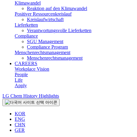
Klimawandel
Reaktion auf den Klimawandel
Positiver Ressourcenkreislauf
Kreislaufwirtschaft
Lieferketten
Verantwortungsvolle Lieferketten
Compliance
SGU Management
Compliance Program
Menschenrechtsmanagement
Menschenrechtsmanagement
CAREERS
Workplace Vision
People
Life
Apply
LG Chem History Highlights
KOR
ENG
CHN
GER