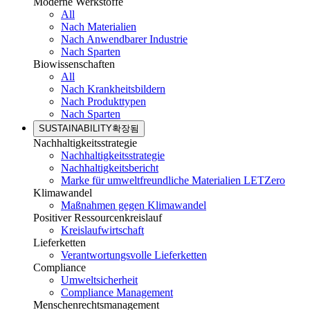
Moderne Werkstoffe
All
Nach Materialien
Nach Anwendbarer Industrie
Nach Sparten
Biowissenschaften
All
Nach Krankheitsbildern
Nach Produkttypen
Nach Sparten
SUSTAINABILITY
확장됨
Nachhaltigkeitsstrategie
Nachhaltigkeitsstrategie
Nachhaltigkeitsbericht
Marke für umweltfreundliche Materialien LETZero
Klimawandel
Maßnahmen gegen Klimawandel
Positiver Ressourcenkreislauf
Kreislaufwirtschaft
Lieferketten
Verantwortungsvolle Lieferketten
Compliance
Umweltsicherheit
Compliance Management
Menschenrechtsmanagement