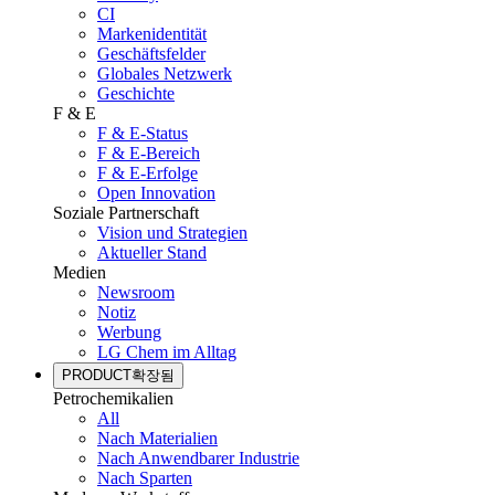
CI
Markenidentität
Geschäftsfelder
Globales Netzwerk
Geschichte
F & E
F & E-Status
F & E-Bereich
F & E-Erfolge
Open Innovation
Soziale Partnerschaft
Vision und Strategien
Aktueller Stand
Medien
Newsroom
Notiz
Werbung
LG Chem im Alltag
PRODUCT
확장됨
Petrochemikalien
All
Nach Materialien
Nach Anwendbarer Industrie
Nach Sparten