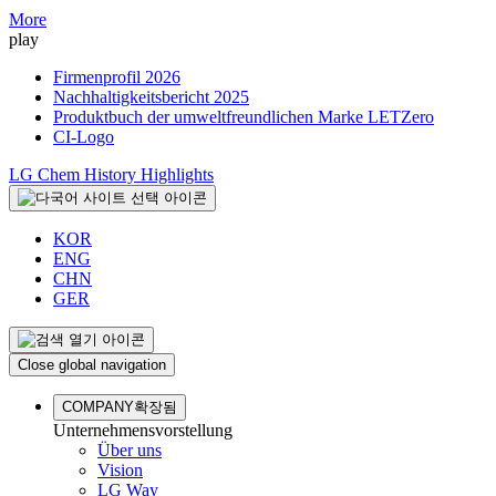
More
play
Firmenprofil 2026
Nachhaltigkeitsbericht 2025
Produktbuch der umweltfreundlichen Marke LETZero
CI-Logo
LG Chem History Highlights
KOR
ENG
CHN
GER
Close global navigation
COMPANY
확장됨
Unternehmensvorstellung
Über uns
Vision
LG Way