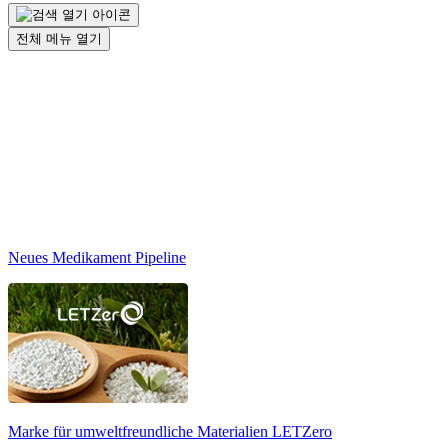
전체 메뉴 열기
Neues Medikament Pipeline
Marke für umweltfreundliche Materialien
LETZero