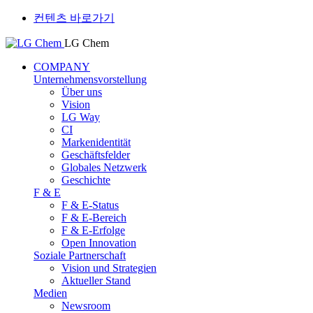
컨텐츠 바로가기
LG Chem
COMPANY
Unternehmensvorstellung
Über uns
Vision
LG Way
CI
Markenidentität
Geschäftsfelder
Globales Netzwerk
Geschichte
F & E
F & E-Status
F & E-Bereich
F & E-Erfolge
Open Innovation
Soziale Partnerschaft
Vision und Strategien
Aktueller Stand
Medien
Newsroom