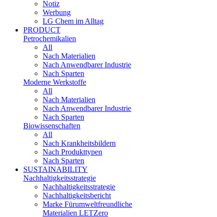
Notiz
Werbung
LG Chem im Alltag
PRODUCT
Petrochemikalien
All
Nach Materialien
Nach Anwendbarer Industrie
Nach Sparten
Moderne Werkstoffe
All
Nach Materialien
Nach Anwendbarer Industrie
Nach Sparten
Biowissenschaften
All
Nach Krankheitsbildern
Nach Produkttypen
Nach Sparten
SUSTAINABILITY
Nachhaltigkeitsstrategie
Nachhaltigkeitsstrategie
Nachhaltigkeitsbericht​
Marke Fürumweltfreundliche
Materialien LETZero