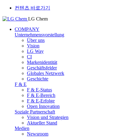
컨텐츠 바로가기
LG Chem
COMPANY
Unternehmensvorstellung
Über uns
Vision
LG Way
CI
Markenidentität
Geschäftsfelder
Globales Netzwerk
Geschichte
F & E
F & E-Status
F & E-Bereich
F & E-Erfolge
Open Innovation
Soziale Partnerschaft
Vision und Strategien
Aktueller Stand
Medien
Newsroom