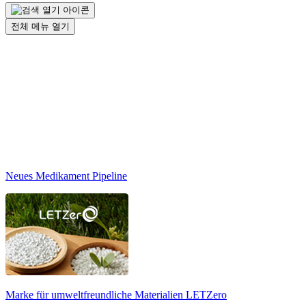
전체 메뉴 열기
Neues Medikament Pipeline
Marke für umweltfreundliche Materialien
LETZero
N