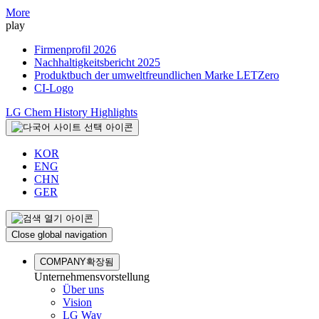
More
play
Firmenprofil 2026
Nachhaltigkeitsbericht 2025
Produktbuch der umweltfreundlichen Marke LETZero
CI-Logo
LG Chem History Highlights
KOR
ENG
CHN
GER
Close global navigation
COMPANY
확장됨
Unternehmensvorstellung
Über uns
Vision
LG Way