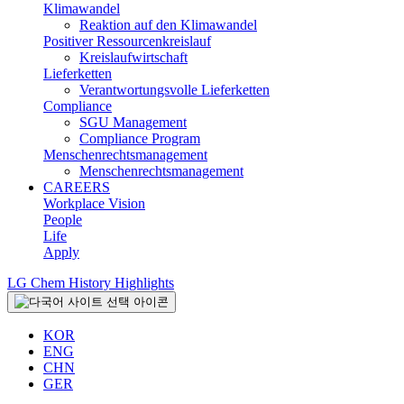
Klimawandel
Reaktion auf den Klimawandel
Positiver Ressourcenkreislauf
Kreislaufwirtschaft
Lieferketten
Verantwortungsvolle Lieferketten
Compliance
SGU Management
Compliance Program
Menschenrechtsmanagement
Menschenrechtsmanagement
CAREERS
Workplace Vision
People
Life
Apply
LG Chem History Highlights
KOR
ENG
CHN
GER