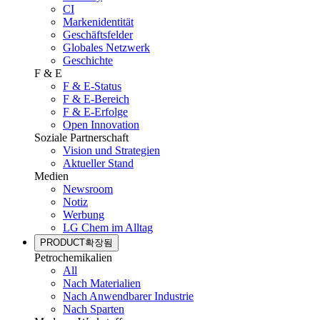
CI
Markenidentität
Geschäftsfelder
Globales Netzwerk
Geschichte
F & E
F & E-Status
F & E-Bereich
F & E-Erfolge
Open Innovation
Soziale Partnerschaft
Vision und Strategien
Aktueller Stand
Medien
Newsroom
Notiz
Werbung
LG Chem im Alltag
PRODUCT
확장됨
Petrochemikalien
All
Nach Materialien
Nach Anwendbarer Industrie
Nach Sparten