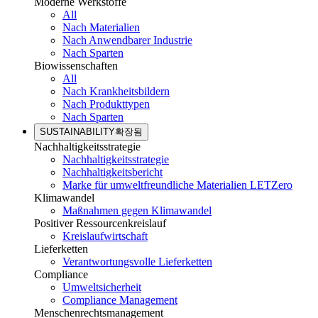
Moderne Werkstoffe
All
Nach Materialien
Nach Anwendbarer Industrie
Nach Sparten
Biowissenschaften
All
Nach Krankheitsbildern
Nach Produkttypen
Nach Sparten
SUSTAINABILITY
확장됨
Nachhaltigkeitsstrategie
Nachhaltigkeitsstrategie
Nachhaltigkeitsbericht
Marke für umweltfreundliche Materialien LETZero
Klimawandel
Maßnahmen gegen Klimawandel
Positiver Ressourcenkreislauf
Kreislaufwirtschaft
Lieferketten
Verantwortungsvolle Lieferketten
Compliance
Umweltsicherheit
Compliance Management
Menschenrechtsmanagement