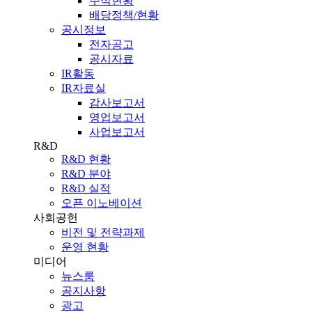
주식현황
배당정책/현황
공시정보
전자공고
공시자료
IR활동
IR자료실
감사보고서
영업보고서
사업보고서
R&D
R&D 현황
R&D 분야
R&D 실적
오픈 이노베이션
사회공헌
비전 및 전략과제
운영 현황
미디어
뉴스룸
공지사항
광고