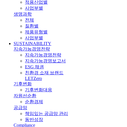
적용산업별
사업부별
생명과학
전체
질환별
제품유형별
사업부별
SUSTAINABILITY
지속가능경영전략
지속가능경영전략
지속가능경영보고서
ESG 채권
친환경 소재 브랜드
LETZero
기후변화
기후변화대응
자원선순환
순환경제
공급망
책임있는 공급망 관리
동반성장
Compliance