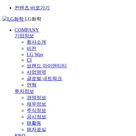
컨텐츠 바로가기
LG화학
COMPANY
기업정보
회사소개
비전
LG Way
CI
브랜드 아이덴티티
사업영역
글로벌 네트워크
연혁
투자정보
경영정보
재무정보
주식정보
공시정보
IR활동
IR자료실
R&D