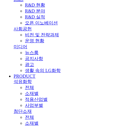
R&D 현황
R&D 분야
R&D 실적
오픈 이노베이션
사회공헌
비전 및 전략과제
운영 현황
미디어
뉴스룸
공지사항
광고
생활 속의 LG화학
PRODUCT
석유화학
전체
소재별
적용산업별
사업부별
첨단소재
전체
소재별